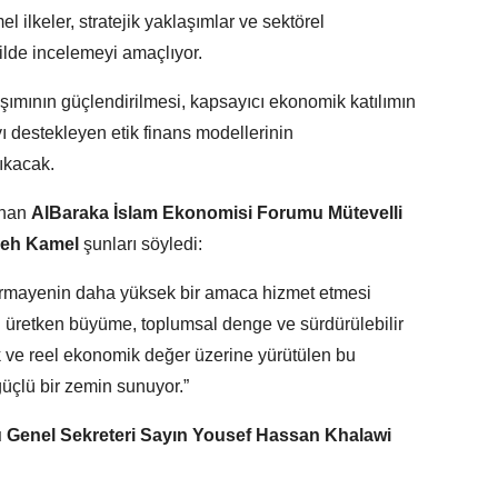
 ilkeler, stratejik yaklaşımlar ve sektörel
lde incelemeyi amaçlıyor.
şımının güçlendirilmesi, kapsayıcı ekonomik katılımın
yı destekleyen etik finans modellerinin
çıkacak.
unan
AlBaraka İslam Ekonomisi Forumu Mütevelli
leh Kamel
şunları söyledi:
sermayenin daha yüksek bir amaca hizmet etmesi
r: üretken büyüme, toplumsal denge ve sürdürülebilir
k ve reel ekonomik değer üzerine yürütülen bu
güçlü bir zemin sunuyor.”
 Genel Sekreteri Sayın Yousef Hassan Khalawi