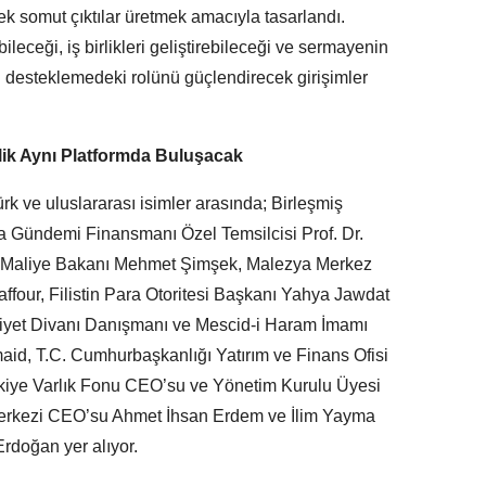
rek somut çıktılar üretmek amacıyla tasarlandı.
ileceği, iş birlikleri geliştirebileceği ve sermayenin
ri desteklemedeki rolünü güçlendirecek girişimler
rlik Aynı Platformda Buluşacak
k ve uluslararası isimler arasında; Birleşmiş
ma Gündemi Finansmanı Özel Temsilcisi Prof. Dr.
 Maliye Bakanı Mehmet Şimşek, Malezya Merkez
our, Filistin Para Otoritesi Başkanı Yahya Jawdat
liyet Divanı Danışmanı ve Mescid-i Haram İmamı
aid, T.C. Cumhurbaşkanlığı Yatırım ve Finans Ofisi
kiye Varlık Fonu CEO’su ve Yönetim Kurulu Üyesi
Merkezi CEO’su Ahmet İhsan Erdem ve İlim Yayma
Erdoğan yer alıyor.