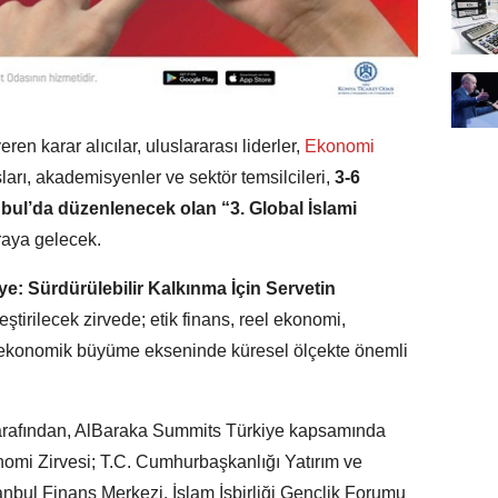
n karar alıcılar, uluslararası liderler,
Ekonomi
ları, akademisyenler ve sektör temsilcileri,
3-6
nbul’da düzenlenecek olan “3. Global İslami
aya gelecek.
: Sürdürülebilir Kalkınma İçin Servetin
ştirilecek zirvede; etik finans, reel ekonomi,
ı ekonomik büyüme ekseninde küresel ölçekte önemli
rafından, AlBaraka Summits Türkiye kapsamında
nomi Zirvesi; T.C. Cumhurbaşkanlığı Yatırım ve
tanbul Finans Merkezi, İslam İşbirliği Gençlik Forumu