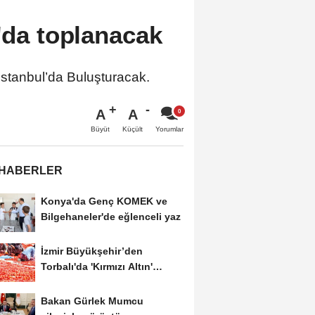
'da toplanacak
İstanbul’da Buluşturacak.
A
A
Büyüt
Küçült
Yorumlar
 HABERLER
Konya'da Genç KOMEK ve
Bilgehaneler'de eğlenceli yaz
İzmir Büyükşehir’den
Torbalı'da 'Kırmızı Altın'
mesaisi
Bakan Gürlek Mumcu