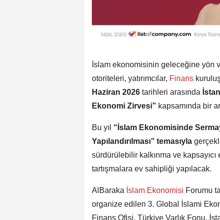
İslam ekonomisinin geleceğine yön vere
otoriteleri, yatırımcılar,
Finans
kuruluş
Haziran 2026
tarihleri arasında
İsta
Ekonomi Zirvesi”
kapsamında bir ar
Bu yıl
“İslam Ekonomisinde Sermaye
Yapılandırılması” temasıyla
gerçekle
sürdürülebilir kalkınma ve kapsayıc
tartışmalara ev sahipliği yapılacak.
AlBaraka
İslam Ekonomisi
Forumu ta
organize edilen 3. Global İslami Eko
Finans Ofisi, Türkiye Varlık Fonu, İs