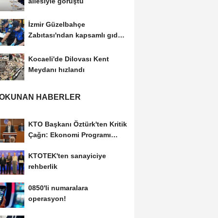
ailesiyle görüştü
İzmir Güzelbahçe
Zabıtası'ndan kapsamlı gıda
denetimi
Kocaeli'de Dilovası Kent
Meydanı hızlandı
 OKUNAN HABERLER
KTO Başkanı Öztürk'ten Kritik
Çağrı: Ekonomi Programı
Özel Sektörün...
KTOTEK'ten sanayiciye
rehberlik
0850'li numaralara
operasyon!