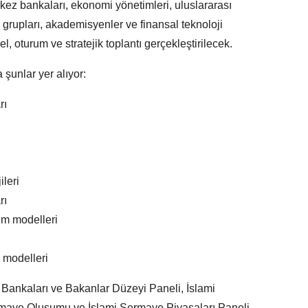
ez bankaları, ekonomi yönetimleri, uluslararası
k grupları, akademisyenler ve finansal teknoloji
el, oturum ve stratejik toplantı gerçekleştirilecek.
 şunlar yer alıyor:
rı
ileri
rı
rım modelleri
 modelleri
ankaları ve Bakanlar Düzeyi Paneli, İslami
rmaye Oluşumu ve İslami Sermaye Piyasaları Paneli,