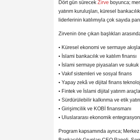
Dört gün sürecek
Zirve
boyunca; merk
yatırım kuruluşları, küresel bankacılı
liderlerinin katılımıyla çok sayıda pan
Zirvenin öne çıkan başlıkları arasında
• Küresel ekonomi ve sermaye akışla
• İslami bankacılık ve katılım finansı
• İslami sermaye piyasaları ve sukuk
• Vakıf sistemleri ve sosyal finans
• Yapay zekâ ve dijital finans teknoloj
• Fintek ve İslami dijital yatırım araçla
• Sürdürülebilir kalkınma ve etik yatı
• Girişimcilik ve KOBİ finansmanı
• Uluslararası ekonomik entegrasyon
Program kapsamında ayrıca; Merkez B
Bankacılık Grupları CEO Paneli, Se