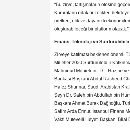
“Bu zirve, tartışmaların ötesine geçe
Kurumların ortak öncelikleri belirleyeb
üretken, etik ve dayanıklı ekonomile
oluşturabileceği bir platform olacak.”
Finans, Teknoloji ve Sürdürülebili
Zirveye katılması beklenen önemli Tür
Milletler 2030 Sürdürülebilir Kalkın
Mahmoud Mohieldin, T.C. Hazine ve
Bankası Başkanı Abdul Rasheed Ghaff
Hafez Shunnar, Suudi Arabistan Kra
Şeyh Dr. Saleh bin Abdullah bin Hum
Başkanı Ahmet Burak Dağlıoğlu, Tür
Salim Arda Ermut, İstanbul Finans 
Vakfı Mütevelli Heyeti Başkanı Bilal 