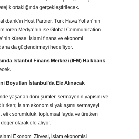
tejik ortaklığında gerçekleştirilecek.
lkbank’ın Host Partner, Türk Hava Yolları’nın
 Demirören Medya’nın ise Global Communication
iye’nin küresel İslami finans ve ekonomi
daha da güçlendirmeyi hedefliyor.
rasında İstanbul Finans Merkezi (İFM) Halkbank
lecek.
Boyutları İstanbul’da Ele Alınacak
inde yaşanan dönüşümler, sermayenin yapısını ve
ndirirken; İslam ekonomisi yaklaşımı sermayeyi
l, etik sorumluluk, toplumsal fayda ve üretken
değer olarak ele alıyor.
 İslami Ekonomi Zirvesi, İslam ekonomisi