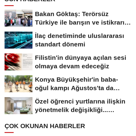
Bakan Göktaş: Terörsüz
Türkiye ile barışın ve istikrarın
güçlendiği...
İlaç denetiminde uluslararası
standart dönemi
Filistin'in dünyaya açılan sesi
olmaya devam edeceğiz
Konya Büyükşehir'in baba-
oğul kampı Ağustos'ta da
sürecek
Özel öğrenci yurtlarına ilişkin
yönetmelik değişikliği...
Geçiş...
ÇOK OKUNAN HABERLER