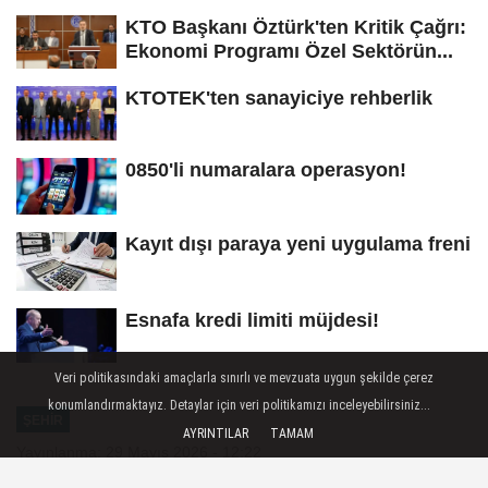
KTO Başkanı Öztürk'ten Kritik Çağrı:
Ekonomi Programı Özel Sektörün...
KTOTEK'ten sanayiciye rehberlik
0850'li numaralara operasyon!
Kayıt dışı paraya yeni uygulama freni
Esnafa kredi limiti müjdesi!
Veri politikasındaki amaçlarla sınırlı ve mevzuata uygun şekilde çerez
konumlandırmaktayız. Detaylar için veri politikamızı inceleyebilirsiniz...
ŞEHIR
AYRINTILAR
TAMAM
Yayınlanma: 29 Mayıs 2026 - 12:22