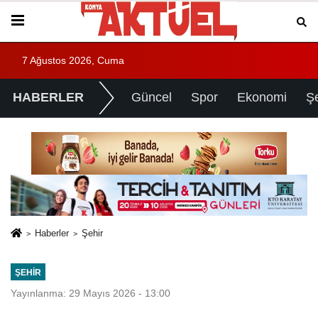
7 Ağustos 2026, Cuma
HABERLER
Güncel
Spor
Ekonomi
Ş
Haberler
Şehir
ŞEHIR
Yayınlanma: 29 Mayıs 2026 - 13:00