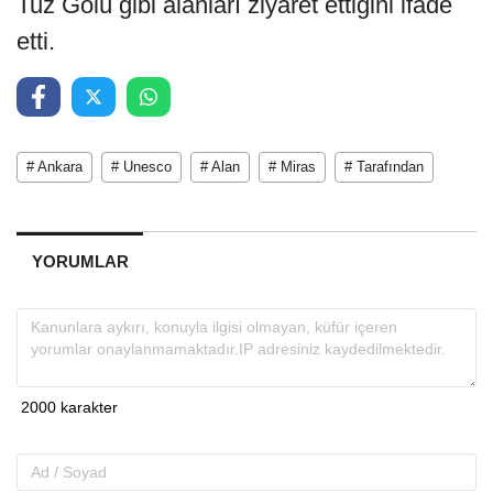
Tuz Gölü gibi alanları ziyaret ettiğini ifade
etti.
# Ankara
# Unesco
# Alan
# Miras
# Tarafından
YORUMLAR