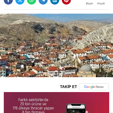
Büyüt
Küçült
TAKİP ET