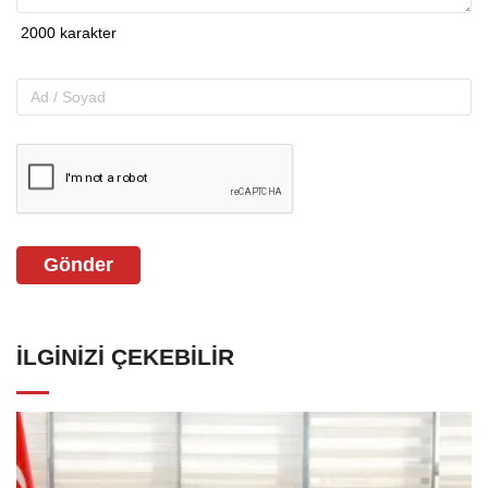
Gönder
İLGINIZI ÇEKEBILIR