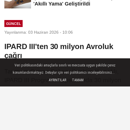
'Akıllı Yama' Geliştirildi
GÜNCEL
Yayınlanma: 03 Haziran 2026 - 10:06
IPARD III'ten 30 milyon Avroluk
çağrı
Veri politikasındaki amaçlarla sınırlı ve mevzuata uygun şekilde çerez
Tarım ve Orman Bakanı İbrahim Yumaklı,
konumlandırmaktayız. Detaylar için veri politikamızı inceleyebilirsiniz...
IPARD III Programı kapsamında 30 milyon
AYRINTILAR
TAMAM
avro bütçeli 11. Başvuru Çağrı İlanı'nın
yayımlandığını duyurdu. Destekler, tarım ve
balıkçılık ürünlerinin işlenmesi ve
pazarlanmasına yönelik yatırımları
kapsıyor.