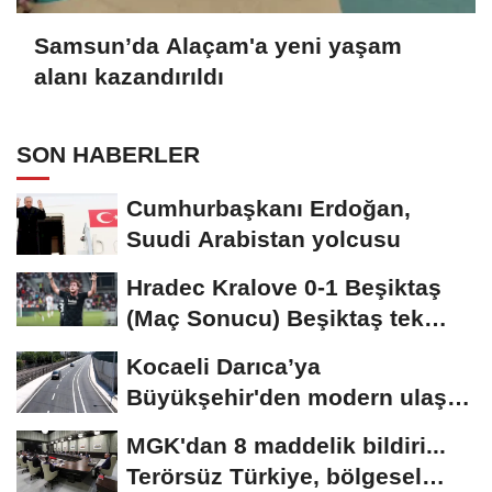
Samsun’da Alaçam'a yeni yaşam
alanı kazandırıldı
SON HABERLER
Cumhurbaşkanı Erdoğan,
Suudi Arabistan yolcusu
Hradec Kralove 0-1 Beşiktaş
(Maç Sonucu) Beşiktaş tek
golle avantajı...
Kocaeli Darıca’ya
Büyükşehir'den modern ulaşım
yatırımı
MGK'dan 8 maddelik bildiri...
Terörsüz Türkiye, bölgesel