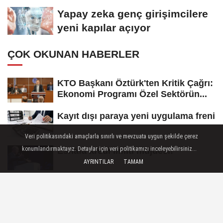
koydu
Yapay zeka genç girişimcilere
yeni kapılar açıyor
ÇOK OKUNAN HABERLER
KTO Başkanı Öztürk'ten Kritik Çağrı:
Ekonomi Programı Özel Sektörün...
Kayıt dışı paraya yeni uygulama freni
Veri politikasındaki amaçlarla sınırlı ve mevzuata uygun şekilde çerez
konumlandırmaktayız. Detaylar için veri politikamızı inceleyebilirsiniz...
Esnafa kredi limiti müjdesi!
AYRINTILAR
TAMAM
Konya'dan 'Vefa Umresi'nde ikinci
kura heyecanı
Konyalı Oda Başkanından Tepki: