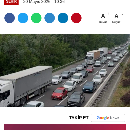
30 Mayıs 2026 - 10:36
ŞEHIR
A
A
Büyüt
Küçült
TAKİP ET