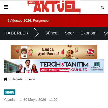
6 Ağustos 2026, Perşembe
HABERLER
Güncel
Spor
Ekonomi
Ş
Haberler
Şehir
ŞEHIR
Yayınlanma: 30 Mayıs 2026 - 11:00