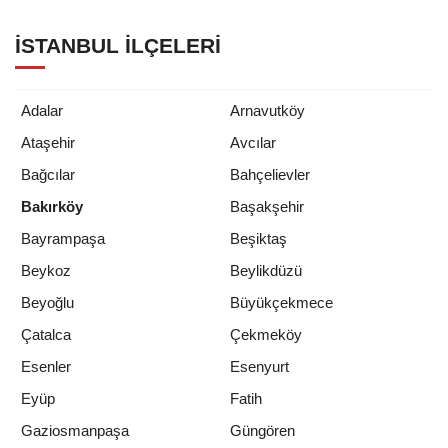
İSTANBUL İLÇELERI
Adalar
Arnavutköy
Ataşehir
Avcılar
Bağcılar
Bahçelievler
Bakırköy
Başakşehir
Bayrampaşa
Beşiktaş
Beykoz
Beylikdüzü
Beyoğlu
Büyükçekmece
Çatalca
Çekmeköy
Esenler
Esenyurt
Eyüp
Fatih
Gaziosmanpaşa
Güngören