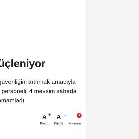
güçleniyor
güvenliğini artırmak amacıyla
mı personeli, 4 mevsim sahada
 tamamladı.
A
A
Büyüt
Küçült
Yorumlar