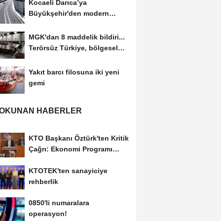
Kocaeli Darıca’ya
Büyükşehir'den modern
ulaşım yatırımı
MGK'dan 8 maddelik bildiri...
Terörsüz Türkiye, bölgesel
güvenlik...
Yakıt barcı filosuna iki yeni
gemi
 OKUNAN HABERLER
KTO Başkanı Öztürk'ten Kritik
Çağrı: Ekonomi Programı
Özel Sektörün...
KTOTEK'ten sanayiciye
rehberlik
0850'li numaralara
operasyon!