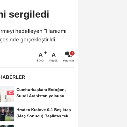
ni sergiledi
ştirmeyi hedefleyen "Harezmi
esinde gerçekleştirildi.
A
A
Büyüt
Küçült
Yorumlar
 HABERLER
Cumhurbaşkanı Erdoğan,
Suudi Arabistan yolcusu
Hradec Kralove 0-1 Beşiktaş
(Maç Sonucu) Beşiktaş tek
golle avantajı...