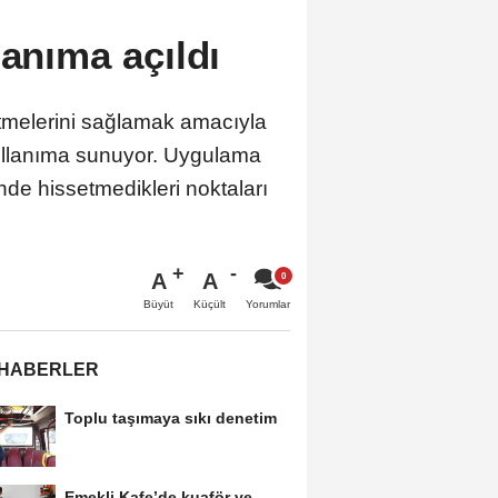
lanıma açıldı
etmelerini sağlamak amacıyla
 kullanıma sunuyor. Uygulama
nde hissetmedikleri noktaları
A
A
Büyüt
Küçült
Yorumlar
 HABERLER
Toplu taşımaya sıkı denetim
Emekli Kafe’de kuaför ve