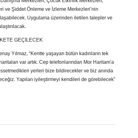
Danışma Merkezleri, Çocuk Etkinlik Merkezleri,
ri ve Şiddet Önleme ve İzleme Merkezleri’nin
aşabilecek. Uygulama üzerinden iletilen talepler ve
laştırılacak.
EKETE GEÇİLECEK
ay Yılmaz, “Kentte yaşayan bütün kadınların tek
r haritaları var artık. Cep telefonlarından Mor Haritam'a
ssetmedikleri yerleri bize bildirecekler ve biz anında
eceğiz. Yapılan iyileştirmeyi kendileri de görebilecek”