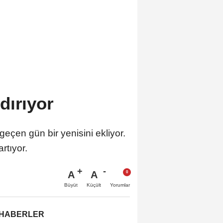
dırıyor
eçen gün bir yenisini ekliyor.
rtıyor.
A
A
Büyüt
Küçült
Yorumlar
 HABERLER