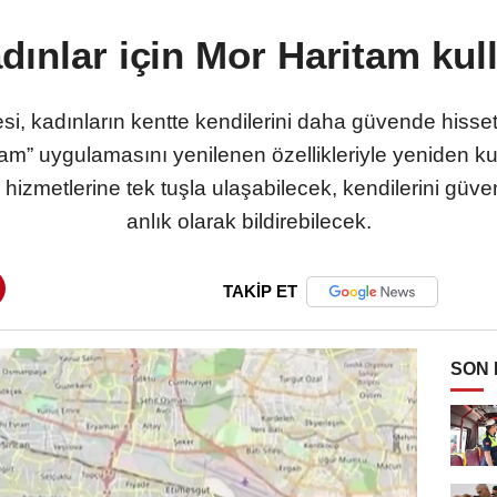
dınlar için Mor Haritam kul
i, kadınların kentte kendilerini daha güvende hiss
ritam” uygulamasını yenilenen özellikleriyle yeniden
hizmetlerine tek tuşla ulaşabilecek, kendilerini güve
anlık olarak bildirebilecek.
TAKİP ET
SON