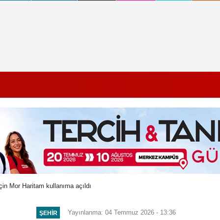
için Mor Haritam kullanıma açıldı
Yayınlanma: 04 Temmuz 2026 - 13:36
ŞEHIR