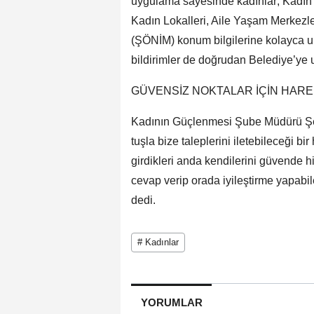
uygulama sayesinde kadınlar; Kadın 
Kadın Lokalleri, Aile Yaşam Merkezle
(ŞÖNİM) konum bilgilerine kolayca ul
bildirimler de doğrudan Belediye’ye u
GÜVENSİZ NOKTALAR İÇİN HAR
Kadının Güçlenmesi Şube Müdürü Şen
tuşla bize taleplerini iletebileceği bi
girdikleri anda kendilerini güvende hi
cevap verip orada iyileştirme yapabil
dedi.
# Kadınlar
YORUMLAR