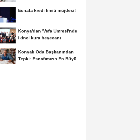
Esnafa kredi limiti müjdesi!
Konya'dan 'Vefa Umresi'nde
ikinci kura heyecanı
Konyalı Oda Başkanından
Tepki: Esnafımızın En Büyük
Sorunu İş...