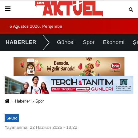
6 Ağustos 2026, Perşembe
HABERLER
Güncel
Spor
Ekonomi
Ş
Haberler
Spor
SPOR
Yayınlanma: 22 Haziran 2025 - 18:22