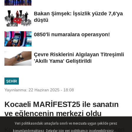
Bakan Şimşek: İşsizlik yüzde 7,6'ya
düştü
0850'li numaralara operasyon!
Çevre Risklerini Algılayan Titreşimli
'Akıllı Yama' Geliştirildi
ŞEHIR
Yayınlanma: 22 Haziran 2025 - 18:08
Kocaeli MARİFEST25 ile sanatın
ve eğlencenin merkezi oldu
Veri politikasındaki amaçlarla sınırlı ve mevzuata uygun şekilde çerez
Kocaeli Büyükşehir’in hafta sonunun şölen
konumlandırmaktayız. Detaylar için veri politikamızı inceleyebilirsiniz...