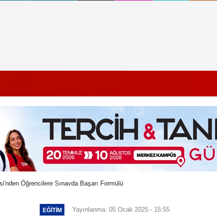
i'nden Öğrencilere Sınavda Başarı Formülü
Yayınlanma: 05 Ocak 2025 - 15:55
EĞITIM