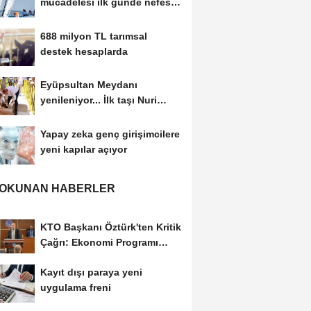
mücadelesi ilk günde nefes
kesti
688 milyon TL tarımsal
destek hesaplarda
Eyüpsultan Meydanı
yenileniyor... İlk taşı Nuri
Aslan koydu
Yapay zeka genç girişimcilere
yeni kapılar açıyor
 OKUNAN HABERLER
KTO Başkanı Öztürk'ten Kritik
Çağrı: Ekonomi Programı
Özel Sektörün...
Kayıt dışı paraya yeni
uygulama freni