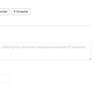
nciler
# Sınavlar