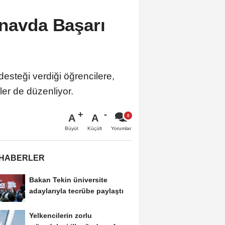
ınavda Başarı
desteği verdiği öğrencilere,
er de düzenliyor.
A
A
Büyüt
Küçült
Yorumlar
 HABERLER
Bakan Tekin üniversite
adaylarıyla tecrübe paylaştı
Yelkencilerin zorlu