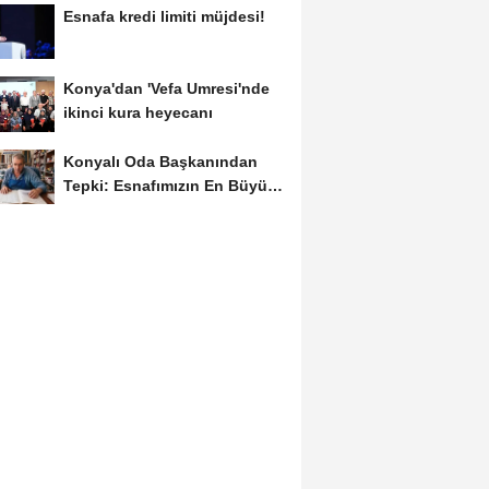
Esnafa kredi limiti müjdesi!
Konya'dan 'Vefa Umresi'nde
ikinci kura heyecanı
Konyalı Oda Başkanından
Tepki: Esnafımızın En Büyük
Sorunu İş...