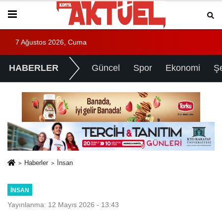
7 Ağustos 2026, Cuma
HABERLER
Güncel
Spor
Ekonomi
Ş
Haberler
İnsan
İNSAN
Yayınlanma: 12 Mayıs 2026 - 13:43