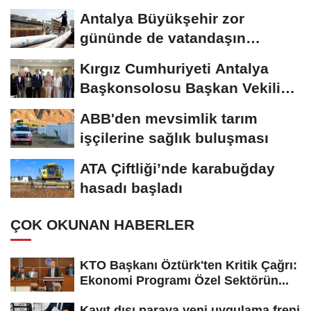
Antalya Büyükşehir zor
gününde de vatandaşın
yanında
Kırgız Cumhuriyeti Antalya
Başkonsolosu Başkan Vekili
Özdemir’i...
ABB'den mevsimlik tarım
işçilerine sağlık buluşması
ATA Çiftliği’nde karabuğday
hasadı başladı
ÇOK OKUNAN HABERLER
KTO Başkanı Öztürk'ten Kritik Çağrı:
Ekonomi Programı Özel Sektörün...
Kayıt dışı paraya yeni uygulama freni