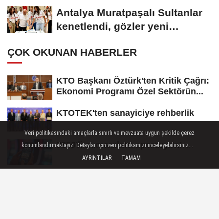
Antalya Muratpaşalı Sultanlar
kenetlendi, gözler yeni
sezonda
ÇOK OKUNAN HABERLER
KTO Başkanı Öztürk'ten Kritik Çağrı:
Ekonomi Programı Özel Sektörün...
KTOTEK'ten sanayiciye rehberlik
Veri politikasındaki amaçlarla sınırlı ve mevzuata uygun şekilde çerez
0850'li numaralara operasyon!
konumlandırmaktayız. Detaylar için veri politikamızı inceleyebilirsiniz...
AYRINTILAR
TAMAM
Kayıt dışı paraya yeni uygulama freni
Esnafa kredi limiti müjdesi!