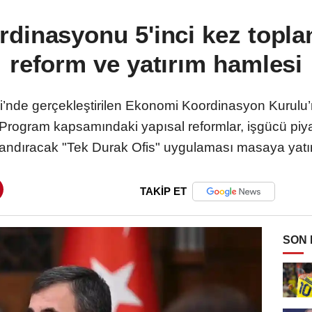
dinasyonu 5'inci kez toplan
reform ve yatırım hamlesi
’nde gerçekleştirilen Ekonomi Koordinasyon Kurulu’
 Program kapsamındaki yapısal reformlar, işgücü piya
landıracak "Tek Durak Ofis" uygulaması masaya yatırı
TAKİP ET
SON