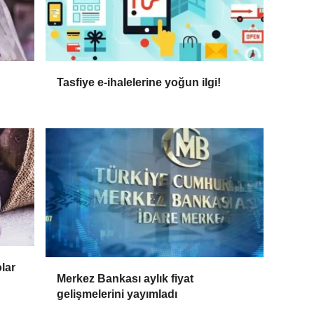
Tasfiye e-ihalelerine yoğun ilgi!
lar
Merkez Bankası aylık fiyat
gelişmelerini yayımladı