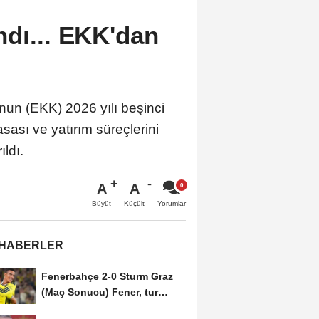
dı... EKK'dan
nun (EKK) 2026 yılı beşinci
sası ve yatırım süreçlerini
ldı.
A
A
Büyüt
Küçült
Yorumlar
 HABERLER
Fenerbahçe 2-0 Sturm Graz
(Maç Sonucu) Fener, tur
avantajını kaptı!