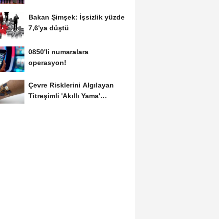
Bakan Şimşek: İşsizlik yüzde
7,6'ya düştü
0850'li numaralara
operasyon!
Çevre Risklerini Algılayan
Titreşimli 'Akıllı Yama'
Geliştirildi