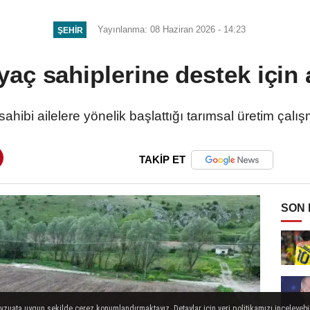
Yayınlanma: 08 Haziran 2026 - 14:23
ŞEHIR
yaç sahiplerine destek için 
ahibi ailelere yönelik başlattığı tarımsal üretim çalı
TAKİP ET
SON
evzuata uygun şekilde çerez konumlandırmaktayız. Detaylar için veri politikamızı inceleyebili