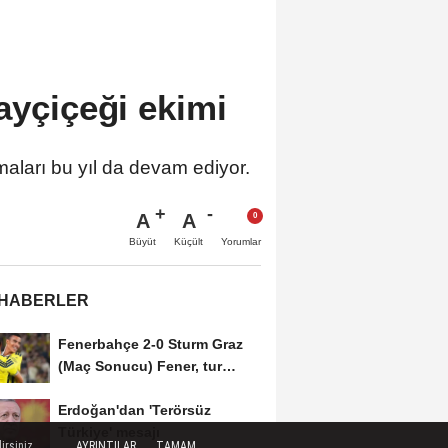
ayçiçeği ekimi
şmaları bu yıl da devam ediyor.
A
A
Büyüt
Küçült
Yorumlar
 HABERLER
Fenerbahçe 2-0 Sturm Graz
(Maç Sonucu) Fener, tur
avantajını kaptı!
Erdoğan'dan 'Terörsüz
Türkiye' mesajı
rsiniz...
AYRINTILAR
TAMAM