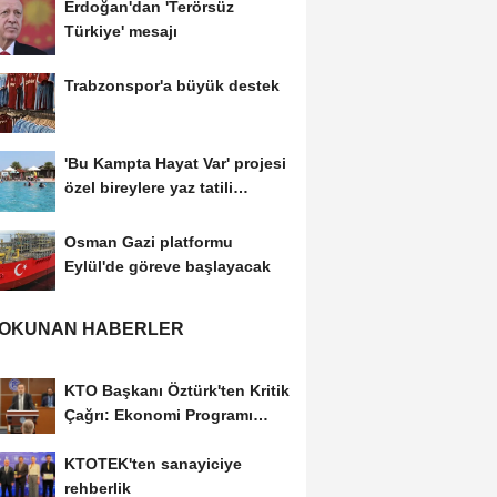
Erdoğan'dan 'Terörsüz
Türkiye' mesajı
Trabzonspor'a büyük destek
'Bu Kampta Hayat Var' projesi
özel bireylere yaz tatili
sunuyor
Osman Gazi platformu
Eylül'de göreve başlayacak
 OKUNAN HABERLER
KTO Başkanı Öztürk'ten Kritik
Çağrı: Ekonomi Programı
Özel Sektörün...
KTOTEK'ten sanayiciye
rehberlik