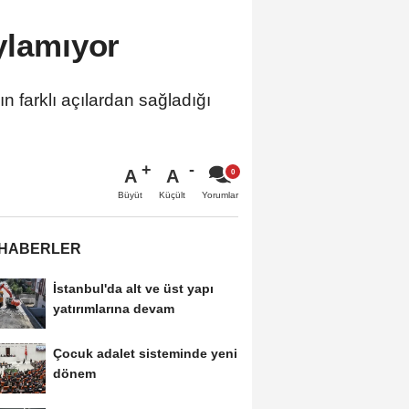
ylamıyor
n farklı açılardan sağladığı
A
A
Büyüt
Küçült
Yorumlar
 HABERLER
İstanbul'da alt ve üst yapı
yatırımlarına devam
Çocuk adalet sisteminde yeni
dönem