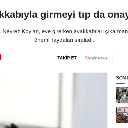
kkabıyla girmeyi tıp da ona
. Nevrez Koylan, eve girerken ayakkabıları çıkarmanı
önemli faydaları sıraladı.
TAKİP ET
SON