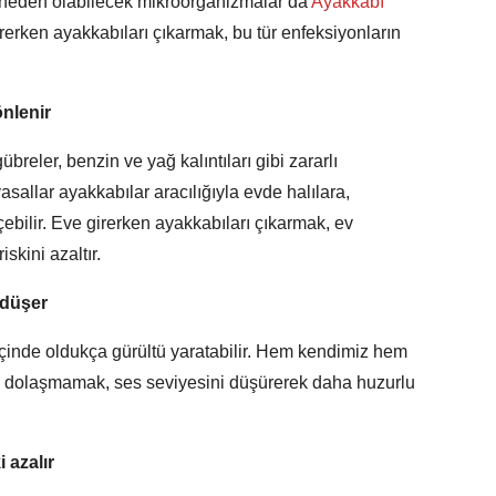
a neden olabilecek mikroorganizmalar da
Ayakkabı
irerken ayakkabıları çıkarmak, bu tür enfeksiyonların
önlenir
übreler, benzin ve yağ kalıntıları gibi zararlı
asallar ayakkabılar aracılığıyla evde halılara,
bilir. Eve girerken ayakkabıları çıkarmak, ev
skini azaltır.
 düşer
 içinde oldukça gürültü yaratabilir. Hem kendimiz hem
a dolaşmamak, ses seviyesini düşürerek daha huzurlu
 azalır