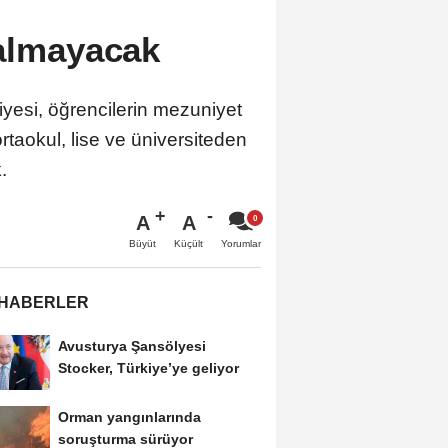
kalmayacak
iyesi, öğrencilerin mezuniyet
taokul, lise ve üniversiteden
.
A
A
Büyüt
Küçült
Yorumlar
 HABERLER
Avusturya Şansölyesi
Stocker, Türkiye’ye geliyor
Orman yangınlarında
soruşturma sürüyor