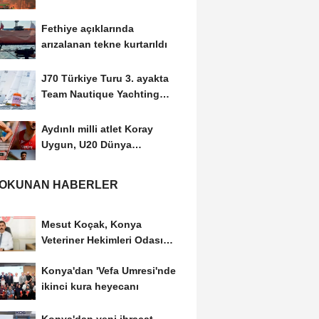
Fethiye açıklarında
arızalanan tekne kurtarıldı
J70 Türkiye Turu 3. ayakta
Team Nautique Yachting
şampiyonluğu elde...
Aydınlı milli atlet Koray
Uygun, U20 Dünya
Şampiyonası'nda yarı...
 OKUNAN HABERLER
Mesut Koçak, Konya
Veteriner Hekimleri Odası
Başkanlığına yeniden...
Konya'dan 'Vefa Umresi'nde
ikinci kura heyecanı
Konya'dan yeni ihracat