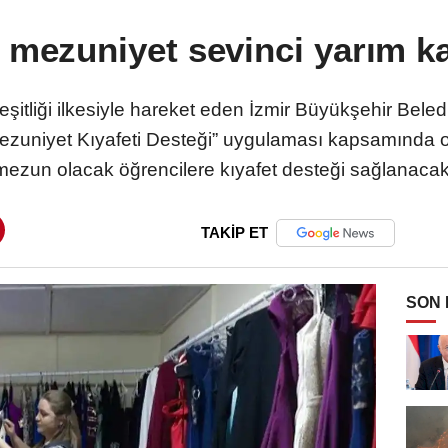
 mezuniyet sevinci yarım 
eşitliği ilkesiyle hareket eden İzmir Büyükşehir Beled
Mezuniyet Kıyafeti Desteği” uygulaması kapsamında or
mezun olacak öğrencilere kıyafet desteği sağlanacak
TAKİP ET
SON