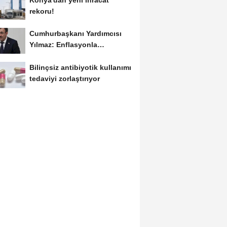
rekoru!
Cumhurbaşkanı Yardımcısı
Yılmaz: Enflasyonla
mücadelede kararlı...
Bilinçsiz antibiyotik kullanımı
tedaviyi zorlaştırıyor