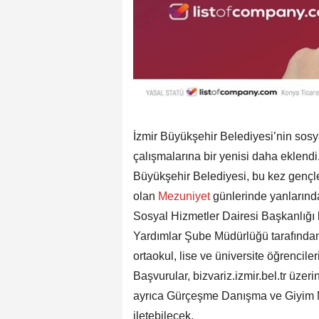
İzmir Büyükşehir Belediyesi’nin sosya
çalışmalarına bir yenisi daha eklendi.
Büyükşehir Belediyesi, bu kez gençle
olan
Mezuniyet
günlerinde yanlarınd
Sosyal Hizmetler Dairesi Başkanlığı 
Yardımlar Şube Müdürlüğü tarafında
ortaokul, lise ve üniversite öğrencile
Başvurular, bizvariz.izmir.bel.tr üze
ayrıca Gürçeşme Danışma ve Giyim No
iletebilecek.