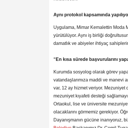
Aynı protokol kapsamında yapılıyo
Uygulama, Mimar Kemalettin Moda Me
yürütülüyor. Aynı iş birliği doğrultus
damatlık ve abiyeler ihtiyaç sahipler
“En kısa sürede başvurularını yapa
Kurumda sosyolog olarak görev yapa
vatandaşlarımıza maddi ve manevi a
var, 12 ay hizmet veriyor. Mezuniyet 
mezuniyet kıyafeti desteği sağlamay
Ortaokul, lise ve üniversite mezuniye
olacaklarını görmemiz gerekiyor. Öğre
Dayanışmanın gücüne inanıyoruz, biz 
Belediye
Başkanımız Dr. Cemil Tugay’