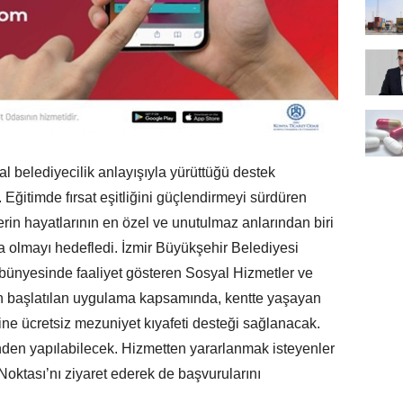
l belediyecilik anlayışıyla yürüttüğü destek
 Eğitimde fırsat eşitliğini güçlendirmeyi sürdüren
rin hayatlarının en özel ve unutulmaz anlarından biri
a olmayı hedefledi. İzmir Büyükşehir Belediyesi
bünyesinde faaliyet gösteren Sosyal Hizmetler ve
n başlatılan uygulama kapsamında, kentte yaşayan
rine ücretsiz mezuniyet kıyafeti desteği sağlanacak.
rinden yapılabilecek. Hizmetten yararlanmak isteyenler
ktası’nı ziyaret ederek de başvurularını