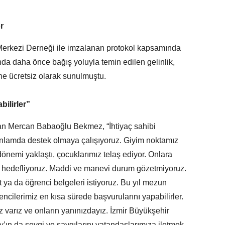
r
rkezi Derneği ile imzalanan protokol kapsamında
unda daha önce bağış yoluyla temin edilen gelinlik,
ine ücretsiz olarak sunulmuştu.
bilirler”
n Mercan Babaoğlu Bekmez, “İhtiyaç sahibi
nlamda destek olmaya çalışıyoruz. Giyim noktamız
dönemi yaklaştı, çocuklarımız telaş ediyor. Onlara
ı hedefliyoruz. Maddi ve manevi durum gözetmiyoruz.
t ya da öğrenci belgeleri istiyoruz. Bu yıl mezun
ncilerimiz en kısa sürede başvurularını yapabilirler.
varız ve onların yanınızdayız. İzmir Büyükşehir
ın da sevgi ve saygılarını vatandaşlarımıza iletmek