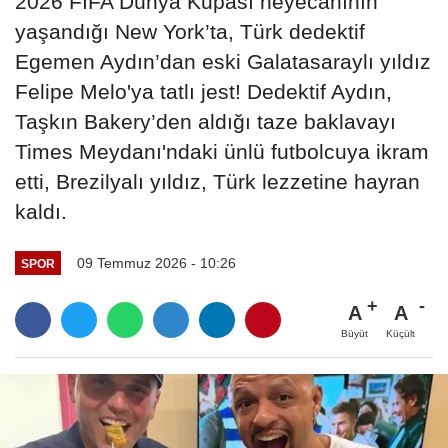
2026 FIFA Dünya Kupası heyecanının
yaşandığı New York’ta, Türk dedektif
Egemen Aydın’dan eski Galatasaraylı yıldız
Felipe Melo'ya tatlı jest! Dedektif Aydın,
Taşkın Bakery’den aldığı taze baklavayı
Times Meydanı'ndaki ünlü futbolcuya ikram
etti, Brezilyalı yıldız, Türk lezzetine hayran
kaldı.
09 Temmuz 2026 - 10:26
SPOR
A
A
Büyüt
Küçült