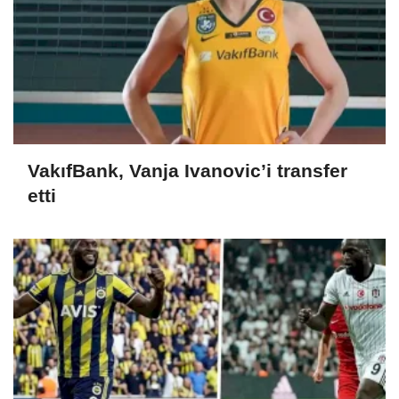
VakıfBank, Vanja Ivanovic’i transfer
etti