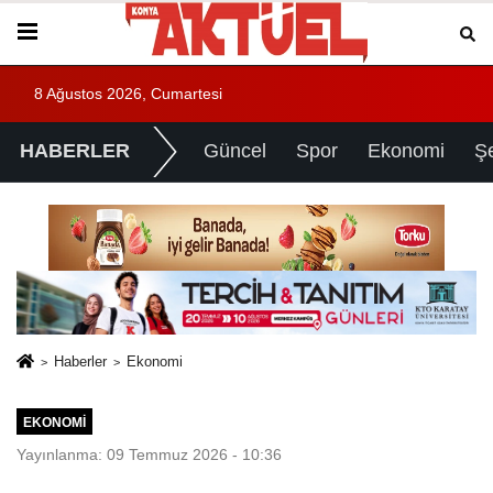
8 Ağustos 2026, Cumartesi
HABERLER
Güncel
Spor
Ekonomi
Ş
Haberler
Ekonomi
EKONOMI
Yayınlanma: 09 Temmuz 2026 - 10:36