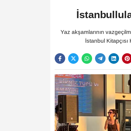
İstanbullul
Yaz akşamlarının vazgeçilme
İstanbul Kitapçıs