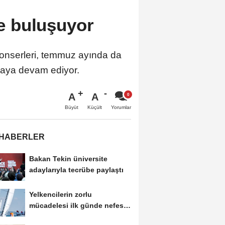
le buluşuyor
konserleri, temmuz ayında da
maya devam ediyor.
A
A
Büyüt
Küçült
Yorumlar
 HABERLER
Bakan Tekin üniversite
adaylarıyla tecrübe paylaştı
Yelkencilerin zorlu
mücadelesi ilk günde nefes
kesti