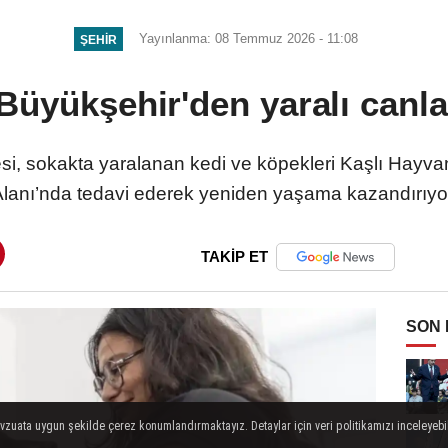
Yayınlanma: 08 Temmuz 2026 - 11:08
ŞEHIR
Büyükşehir'den yaralı canl
si, sokakta yaralanan kedi ve köpekleri Kaşlı Hay
lanı’nda tedavi ederek yeniden yaşama kazandırıyo
TAKİP ET
SON
evzuata uygun şekilde çerez konumlandırmaktayız. Detaylar için veri politikamızı inceleyebili