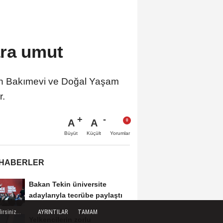
ara umut
van Bakımevi ve Doğal Yaşam
r.
A
A
Büyüt
Küçült
Yorumlar
 HABERLER
Bakan Tekin üniversite
adaylarıyla tecrübe paylaştı
rsiniz...
AYRINTILAR
TAMAM
Yelkencilerin zorlu