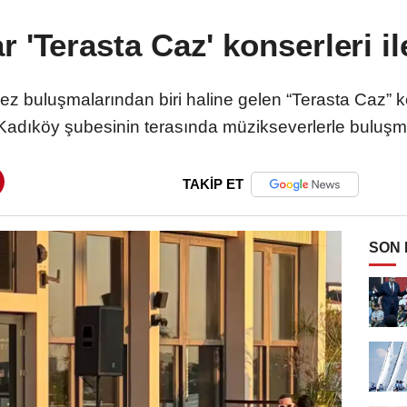
ar 'Terasta Caz' konserleri i
z buluşmalarından biri haline gelen “Terasta Caz” 
ı Kadıköy şubesinin terasında müzikseverlerle buluş
TAKİP ET
SON