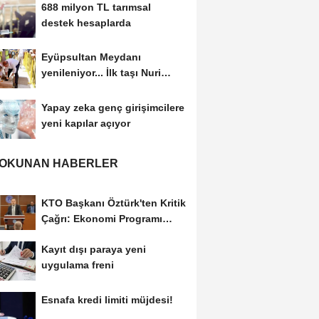
688 milyon TL tarımsal
destek hesaplarda
Eyüpsultan Meydanı
yenileniyor... İlk taşı Nuri
Aslan koydu
Yapay zeka genç girişimcilere
yeni kapılar açıyor
 OKUNAN HABERLER
KTO Başkanı Öztürk'ten Kritik
Çağrı: Ekonomi Programı
Özel Sektörün...
Kayıt dışı paraya yeni
uygulama freni
Esnafa kredi limiti müjdesi!