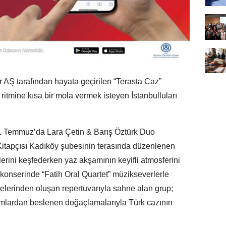
r AŞ tarafından hayata geçirilen “Terasta Caz”
ritmine kısa bir mola vermek isteyen İstanbulluları
 1 Temmuz’da Lara Çetin & Barış Öztürk Duo
Kitapçısı Kadıköy şubesinin terasında düzenlenen
slerini keşfederken yaz akşamının keyifli atmosferini
konserinde “Fatih Oral Quartet” müzikseverlerle
elerinden oluşan repertuvarıyla sahne alan grup;
mlardan beslenen doğaçlamalarıyla Türk cazının