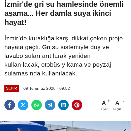
İzmir'de gri su hamlesinde önemli
aşama... Her damla suya ikinci
hayat!
İzmir’de kuraklığa karşı dikkat çeken proje
hayata geçti. Gri su sistemiyle duş ve
lavabo suları arıtılarak yeniden
kullanılacak, otobüs yıkama ve peyzaj
sulamasında kullanılacak.
09 Temmuz 2026 - 09:52
ŞEHIR
A
A
Büyüt
Küçült