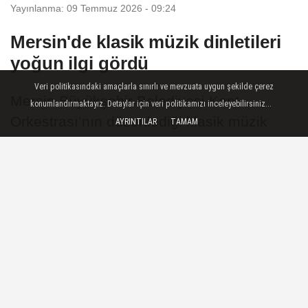
Yayınlanma: 09 Temmuz 2026 - 09:24
Mersin'de klasik müzik dinletileri
yoğun ilgi gördü
Veri politikasındaki amaçlarla sınırlı ve mevzuata uygun şekilde çerez
Mersin Büyükşehir Belediyesi Kent
konumlandırmaktayız. Detaylar için veri politikamızı inceleyebilirsiniz...
Orkestrası’nın düzenlediği klasik müzik
AYRINTILAR
TAMAM
dinletileri, kentin farklı noktalarında
sanatseverlerle buluştu.
09 Temmuz 2026 - 09:24
ŞEHIR
A
A
Büyüt
Küçült