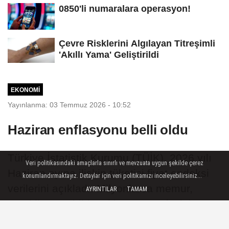
0850'li numaralara operasyon!
Çevre Risklerini Algılayan Titreşimli
'Akıllı Yama' Geliştirildi
EKONOMI
Yayınlanma: 03 Temmuz 2026 - 10:52
Haziran enflasyonu belli oldu
Türkiye İstatistik Kurumu (TÜİK), 2026 yılı
Veri politikasındaki amaçlarla sınırlı ve mevzuata uygun şekilde çerez
Haziran ayına ilişkin tüketici fiyat endeksi
konumlandırmaktayız. Detaylar için veri politikamızı inceleyebilirsiniz...
verilerini açıkladı. Milyonlarca memur,
AYRINTILAR
TAMAM
emekli, ev sahibi ve kiracının nefesini
tutarak beklediği enflasyon verilerine göre