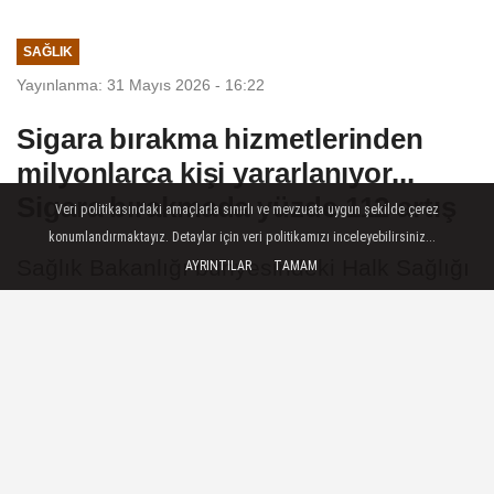
SAĞLIK
Yayınlanma: 31 Mayıs 2026 - 16:22
Sigara bırakma hizmetlerinden
milyonlarca kişi yararlanıyor...
Sigara bırakmada yüzde 112 artış
Veri politikasındaki amaçlarla sınırlı ve mevzuata uygun şekilde çerez
konumlandırmaktayız. Detaylar için veri politikamızı inceleyebilirsiniz...
Sağlık Bakanlığı bünyesindeki Halk Sağlığı
AYRINTILAR
TAMAM
Genel Müdürlüğü, Dünya Tütünsüz Günü
kapsamında yaptığı paylaşımda tütünsüz
yaşam çağrısında bulunurken, sigara
bırakma hizmetlerinden yararlanan kişi
sayısına ilişkin güncel verileri paylaştı.
31 Mayıs 2026 - 16:22
SAĞLIK