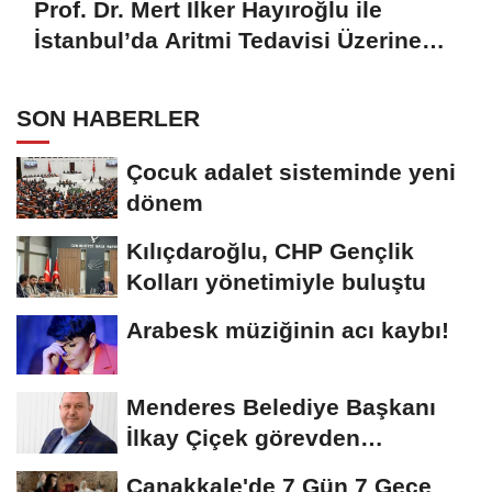
Prof. Dr. Mert İlker Hayıroğlu ile
İstanbul’da Aritmi Tedavisi Üzerine
Söyleşi
SON HABERLER
Çocuk adalet sisteminde yeni
dönem
Kılıçdaroğlu, CHP Gençlik
Kolları yönetimiyle buluştu
Arabesk müziğinin acı kaybı!
Menderes Belediye Başkanı
İlkay Çiçek görevden
uzaklaştırıldı
Çanakkale'de 7 Gün 7 Gece