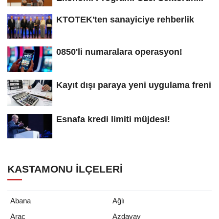
KTOTEK'ten sanayiciye rehberlik
0850'li numaralara operasyon!
Kayıt dışı paraya yeni uygulama freni
Esnafa kredi limiti müjdesi!
KASTAMONU İLÇELERI
Abana
Ağlı
Araç
Azdavay