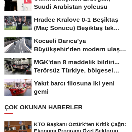
Suudi Arabistan yolcusu
Hradec Kralove 0-1 Beşiktaş
(Maç Sonucu) Beşiktaş tek
golle avantajı...
Kocaeli Darıca’ya
Büyükşehir'den modern ulaşım
yatırımı
MGK'dan 8 maddelik bildiri...
Terörsüz Türkiye, bölgesel
güvenlik...
Yakıt barcı filosuna iki yeni
gemi
ÇOK OKUNAN HABERLER
KTO Başkanı Öztürk'ten Kritik Çağrı:
Ekonomi Programı Özel Sektörün...