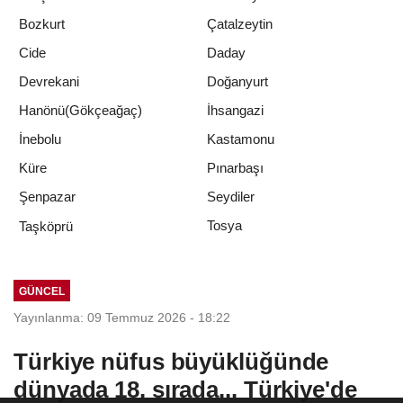
Bozkurt
Çatalzeytin
Cide
Daday
Devrekani
Doğanyurt
Hanönü(Gökçeağaç)
İhsangazi
İnebolu
Kastamonu
Küre
Pınarbaşı
Şenpazar
Seydiler
Tosya
Taşköprü
GÜNCEL
Yayınlanma: 09 Temmuz 2026 - 18:22
Türkiye nüfus büyüklüğünde
dünyada 18. sırada... Türkiye'de