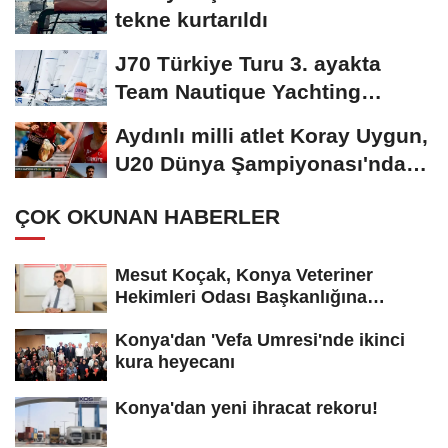
tekne kurtarıldı
J70 Türkiye Turu 3. ayakta
Team Nautique Yachting
şampiyonluğu elde...
Aydınlı milli atlet Koray Uygun,
U20 Dünya Şampiyonası'nda
yarı...
ÇOK OKUNAN HABERLER
Mesut Koçak, Konya Veteriner
Hekimleri Odası Başkanlığına
yeniden...
Konya'dan 'Vefa Umresi'nde ikinci
kura heyecanı
Konya'dan yeni ihracat rekoru!