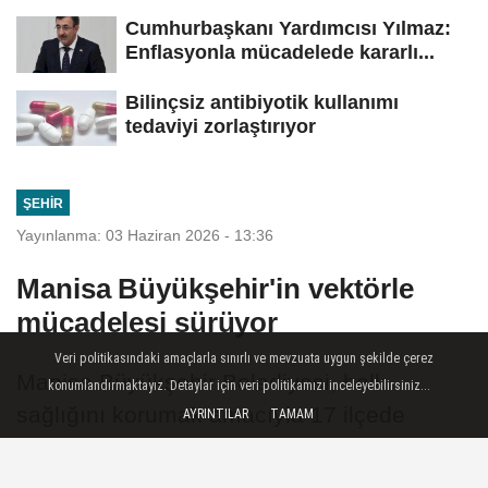
Cumhurbaşkanı Yardımcısı Yılmaz:
Enflasyonla mücadelede kararlı...
Bilinçsiz antibiyotik kullanımı
tedaviyi zorlaştırıyor
ŞEHIR
Yayınlanma: 03 Haziran 2026 - 13:36
Manisa Büyükşehir'in vektörle
mücadelesi sürüyor
Veri politikasındaki amaçlarla sınırlı ve mevzuata uygun şekilde çerez
Manisa Büyükşehir Belediyesi, halk
konumlandırmaktayız. Detaylar için veri politikamızı inceleyebilirsiniz...
sağlığını korumak amacıyla 17 ilçede
AYRINTILAR
TAMAM
sürdürdüğü vektörle mücadele
çalışmalarına 59 araç ve 141 personelle