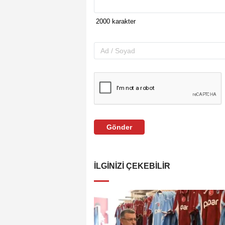
Gönder
İLGINIZI ÇEKEBILIR