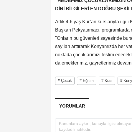
“HEDEFİMİZ ÇOCUKLARIMIZIN O
DİNİ BİLGİLERİ EN DOĞRU ŞEK
Artık 4-6 yaş Kur’an kurslarıyla ilgil
Başkan Pekyatırmacı, programlarda e
"Onların bu güvenleri sayesinde burad
sayıları arttırarak Konyamızda her v
noktada çocuklarımızı teslim edecekl
da emeklerimiz, gayretlerimiz devam
# Çocuk
# Eğitim
# Kurs
# Kon
YORUMLAR