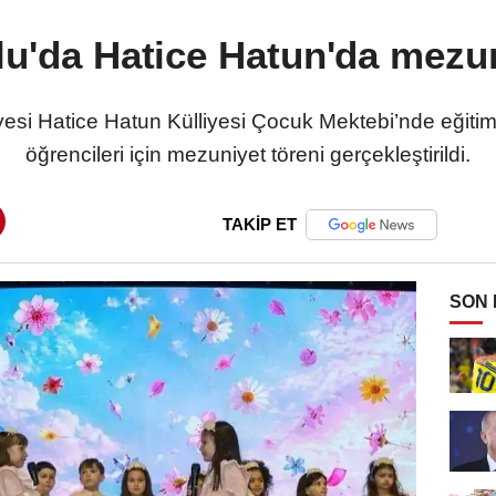
u'da Hatice Hatun'da mezu
esi Hatice Hatun Külliyesi Çocuk Mektebi’nde eğitim
öğrencileri için mezuniyet töreni gerçekleştirildi.
TAKİP ET
SON