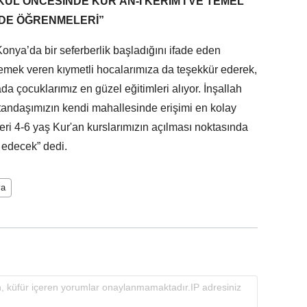
KUL ÖNCESİNDE KUR'AN-I KERİM'İ VE TEMEL
İLDE ÖĞRENMELERİ”
i Konya’da bir seferberlik başladığını ifade eden
mek veren kıymetli hocalarımıza da teşekkür ederek,
a çocuklarımız en güzel eğitimleri alıyor. İnşallah
atandaşımızın kendi mahallesinde erişimi en kolay
eri 4-6 yaş Kur'an kurslarımızın açılması noktasında
 edecek” dedi.
ya