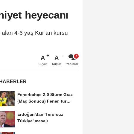
niyet heyecanı
 alan 4-6 yaş Kur’an kursu
A
A
Büyüt
Küçült
Yorumlar
 HABERLER
Fenerbahçe 2-0 Sturm Graz
(Maç Sonucu) Fener, tur
avantajını kaptı!
Erdoğan'dan 'Terörsüz
Türkiye' mesajı