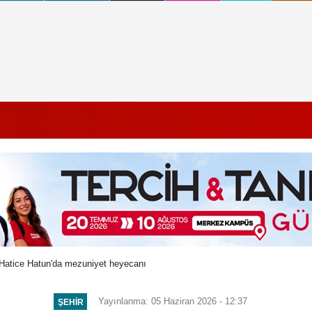
Hatice Hatun'da mezuniyet heyecanı
Yayınlanma: 05 Haziran 2026 - 12:37
ŞEHIR