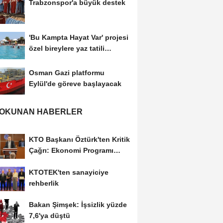
Trabzonspor'a büyük destek
'Bu Kampta Hayat Var' projesi
özel bireylere yaz tatili
sunuyor
Osman Gazi platformu
Eylül'de göreve başlayacak
 OKUNAN HABERLER
KTO Başkanı Öztürk'ten Kritik
Çağrı: Ekonomi Programı
Özel Sektörün...
KTOTEK'ten sanayiciye
rehberlik
Bakan Şimşek: İşsizlik yüzde
7,6'ya düştü