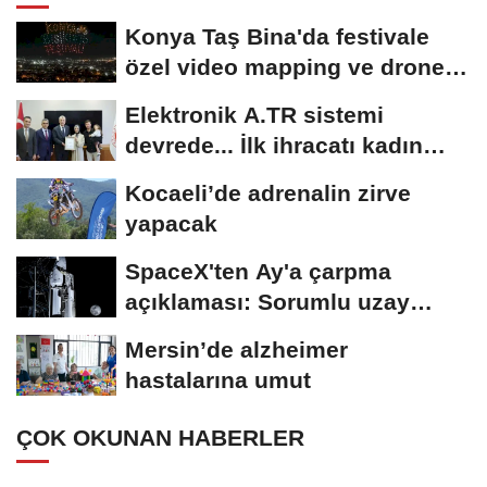
Konya Taş Bina'da festivale
özel video mapping ve drone
gösterisi büyüledi
Elektronik A.TR sistemi
devrede... İlk ihracatı kadın
girişimci gerçekleştirdi
Kocaeli’de adrenalin zirve
yapacak
SpaceX'ten Ay'a çarpma
açıklaması: Sorumlu uzay
operasyonları için...
Mersin’de alzheimer
hastalarına umut
ÇOK OKUNAN HABERLER