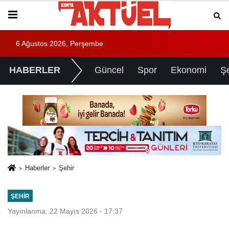
6 Ağustos 2026, Perşembe
HABERLER
Güncel
Spor
Ekonomi
Ş
Haberler
Şehir
ŞEHIR
Yayınlanma: 22 Mayıs 2026 - 17:37