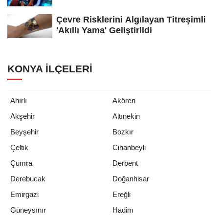
Çevre Risklerini Algılayan Titreşimli
'Akıllı Yama' Geliştirildi
KONYA İLÇELERI
Ahırlı
Akören
Akşehir
Altınekin
Beyşehir
Bozkır
Çeltik
Cihanbeyli
Çumra
Derbent
Derebucak
Doğanhisar
Emirgazi
Ereğli
Güneysınır
Hadim