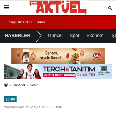
7 Ağustos 2026, Cuma
HABERLER
Güncel
Spor
Ekonomi
Ş
Haberler
Şehir
ŞEHIR
Yayınlanma: 29 Mayıs 2026 - 19:00