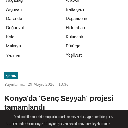
Akçadağ
Arapkir
Arguvan
Battalgazi
Darende
Doğanşehir
Doğanyol
Hekimhan
Kale
Kuluncak
Malatya
Pütürge
Yeşilyurt
Yazıhan
ŞEHIR
Yayınlanma: 29 Mayıs 2026 - 18:36
Konya'da 'Genç Seyyah' projesi
tamamlandı
Veri politikasındaki amaçlarla sınırlı ve mevzuata uygun şekilde çerez
Konya Büyükşehir Belediyesi’nin şehir
konumlandırmaktayız. Detaylar için veri politikamızı inceleyebilirsiniz...