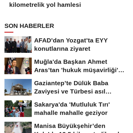
kilometrelik yol hamlesi
SON HABERLER
AFAD’dan Yozgat’ta EYY
konutlarına ziyaret
Muğla'da Başkan Ahmet
Aras’tan 'hukuk müşavirliği'
açıklaması
Gaziantep’te Dülük Baba
Zaviyesi ve Türbesi asıl
yerinde yeniden...
Sakarya'da 'Mutluluk Tırı'
mahalle mahalle geziyor
Manisa Büyükşehir’den