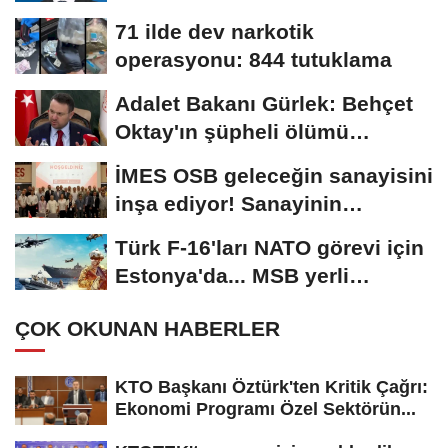
Güneş...
71 ilde dev narkotik
operasyonu: 844 tutuklama
Adalet Bakanı Gürlek: Behçet
Oktay'ın şüpheli ölümü
yeniden kapsamlı...
İMES OSB geleceğin sanayisini
inşa ediyor! Sanayinin
geleceği İMES...
Türk F-16'ları NATO görevi için
Estonya'da... MSB yerli
savunma sistemleriyle...
ÇOK OKUNAN HABERLER
KTO Başkanı Öztürk'ten Kritik Çağrı:
Ekonomi Programı Özel Sektörün...