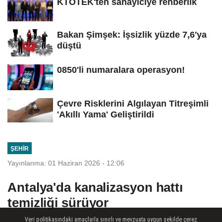
KTOTEK'ten sanayiciye rehberlik
Bakan Şimşek: İşsizlik yüzde 7,6'ya
düştü
0850'li numaralara operasyon!
Çevre Risklerini Algılayan Titreşimli
'Akıllı Yama' Geliştirildi
ŞEHIR
Yayınlanma: 01 Haziran 2026 - 12:06
Antalya'da kanalizasyon hattı
temizliği sürüyor
Veri politikasındaki amaçlarla sınırlı ve mevzuata uygun şekilde çerez