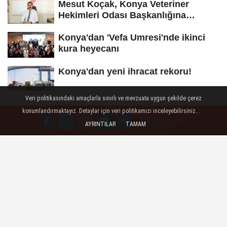
Mesut Koçak, Konya Veteriner
Hekimleri Odası Başkanlığına
yeniden...
Konya'dan 'Vefa Umresi'nde ikinci
kura heyecanı
Konya'dan yeni ihracat rekoru!
Veri politikasındaki amaçlarla sınırlı ve mevzuata uygun şekilde çerez
konumlandırmaktayız. Detaylar için veri politikamızı inceleyebilirsiniz...
AYRINTILAR
TAMAM
Künye / Company Tag
İletişim / Contact information
Çerez Politikası / Cookie policy
Gizlilik Politikası - Privacy Policy
Veri Politikası / Our data policy