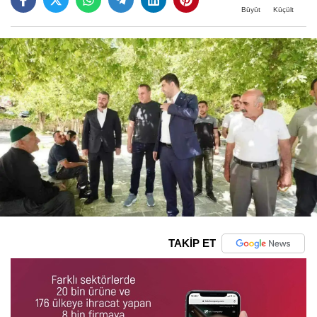
Büyüt
Küçült
TAKİP ET