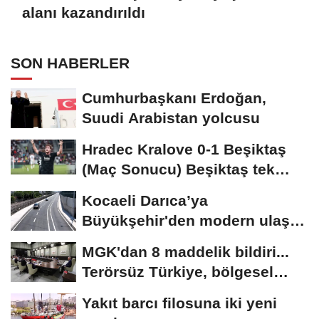
alanı kazandırıldı
SON HABERLER
Cumhurbaşkanı Erdoğan,
Suudi Arabistan yolcusu
Hradec Kralove 0-1 Beşiktaş
(Maç Sonucu) Beşiktaş tek
golle avantajı...
Kocaeli Darıca’ya
Büyükşehir'den modern ulaşım
yatırımı
MGK'dan 8 maddelik bildiri...
Terörsüz Türkiye, bölgesel
güvenlik...
Yakıt barcı filosuna iki yeni