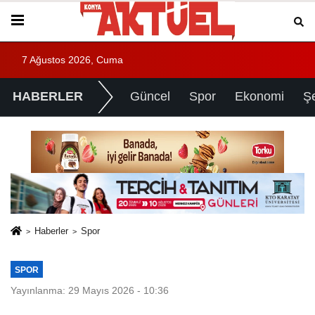
7 Ağustos 2026, Cuma
HABERLER
Güncel
Spor
Ekonomi
Ş
Haberler
Spor
SPOR
Yayınlanma: 29 Mayıs 2026 - 10:36