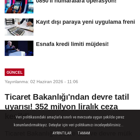
0850'li numaralara operasyon!
Kayıt dışı paraya yeni uygulama freni
Esnafa kredi limiti müjdesi!
GÜNCEL
Yayınlanma: 02 Haziran 2026 - 11:06
Ticaret Bakanlığı'ndan devre tatil
uyarısı! 352 milyon liralık ceza
kesildi
Veri politikasındaki amaçlarla sınırlı ve mevzuata uygun şekilde çerez
konumlandırmaktayız. Detaylar için veri politikamızı inceleyebilirsiniz...
Ticaret Bakanlığı, devre tatil ve devre mülk
AYRINTILAR
TAMAM