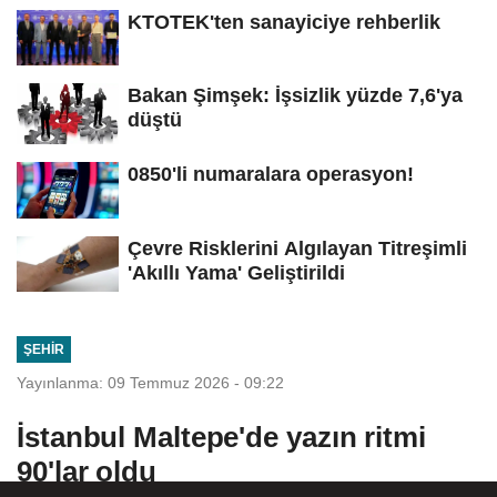
KTOTEK'ten sanayiciye rehberlik
Bakan Şimşek: İşsizlik yüzde 7,6'ya
düştü
0850'li numaralara operasyon!
Çevre Risklerini Algılayan Titreşimli
'Akıllı Yama' Geliştirildi
ŞEHIR
Yayınlanma: 09 Temmuz 2026 - 09:22
İstanbul Maltepe'de yazın ritmi
90'lar oldu