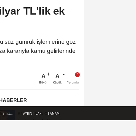
lyar TL'lik ek
usulsüz gümrük işlemlerine göz
a kararıyla kamu gelirlerinde
A
A
Büyüt
Küçült
Yorumlar
 HABERLER
BNP Paribas Cardif
rsiniz...
AYRINTILAR
TAMAM
Türkiye'nin İç Denetim
Direktörü Mustafa Güneş...
71 ilde dev narkotik