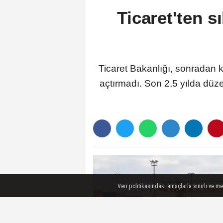
Ticaret'ten s
Ticaret Bakanlığı, sonradan k
açtırmadı. Son 2,5 yılda düz
Veri politikasındaki amaçlarla sınırlı ve m