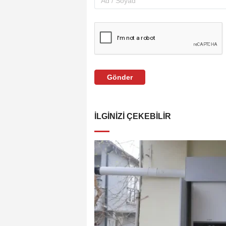
Gönder
İLGINIZI ÇEKEBILIR