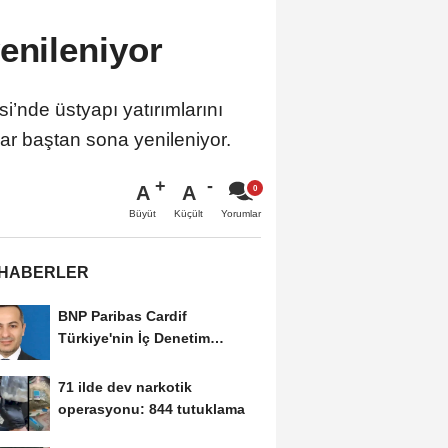
enileniyor
’nde üstyapı yatırımlarını
ar baştan sona yenileniyor.
A
A
Büyüt
Küçült
Yorumlar
 HABERLER
BNP Paribas Cardif
Türkiye'nin İç Denetim
Direktörü Mustafa Güneş...
71 ilde dev narkotik
operasyonu: 844 tutuklama