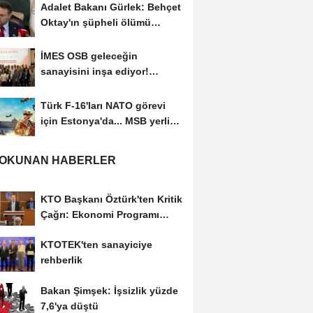
Adalet Bakanı Gürlek: Behçet
Oktay'ın şüpheli ölümü
yeniden kapsamlı...
İMES OSB geleceğin
sanayisini inşa ediyor!
Sanayinin geleceği İMES...
Türk F-16'ları NATO görevi
için Estonya'da... MSB yerli
savunma sistemleriyle...
 OKUNAN HABERLER
KTO Başkanı Öztürk'ten Kritik
Çağrı: Ekonomi Programı
Özel Sektörün...
KTOTEK'ten sanayiciye
rehberlik
Bakan Şimşek: İşsizlik yüzde
7,6'ya düştü