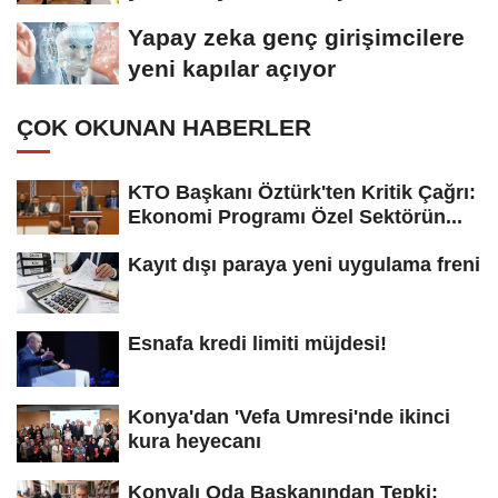
koydu
Yapay zeka genç girişimcilere
yeni kapılar açıyor
ÇOK OKUNAN HABERLER
KTO Başkanı Öztürk'ten Kritik Çağrı:
Ekonomi Programı Özel Sektörün...
Kayıt dışı paraya yeni uygulama freni
Esnafa kredi limiti müjdesi!
Konya'dan 'Vefa Umresi'nde ikinci
kura heyecanı
Konyalı Oda Başkanından Tepki: