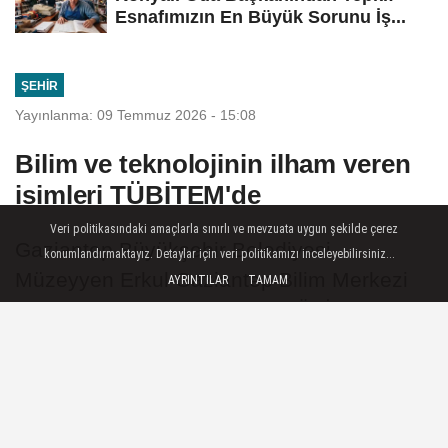
Esnafımızın En Büyük Sorunu İş...
ŞEHIR
Yayınlanma: 09 Temmuz 2026 - 15:08
Bilim ve teknolojinin ilham veren
isimleri TÜBİTEM'de
Veri politikasındaki amaçlarla sınırlı ve mevzuata uygun şekilde çerez
Gaziantep Büyükşehir Belediyesi
konumlandırmaktayız. Detaylar için veri politikamızı inceleyebilirsiniz...
Müzeyyen Erkul Gaziantep Bilim Merkezi
AYRINTILAR
TAMAM
ev sahipliğinde düzenlenen TÜBİTEM,
bilim, teknoloji, girişimcilik ve inovasyon
alanında birbirinden değerli isimleri
katılımcılarla buluşturuyor.