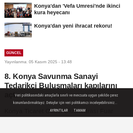
Konya'dan 'Vefa Umresi'nde ikinci
kura heyecanı
Konya'dan yeni ihracat rekoru!
GÜNCEL
Yayınlanma: 05 Kasım 2025 - 13:48
8. Konya Savunma Sanayi
Tedarikçi Buluşmaları kapılarını
açtı
Veri politikasındaki amaçlarla sınırlı ve mevzuata uygun şekilde çerez
konumlandırmaktayız. Detaylar için veri politikamızı inceleyebilirsiniz...
Konya Ticaret Odası Uluslararası Fuar
AYRINTILAR
TAMAM
Merkezimizde düzenlenen 8. Konya
Savunma Sanayi Tedarikçi Buluşmaları’nın