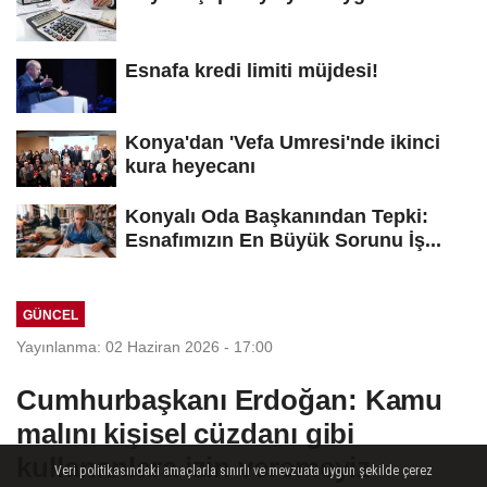
Esnafa kredi limiti müjdesi!
Konya'dan 'Vefa Umresi'nde ikinci
kura heyecanı
Konyalı Oda Başkanından Tepki:
Esnafımızın En Büyük Sorunu İş...
GÜNCEL
Yayınlanma: 02 Haziran 2026 - 17:00
Cumhurbaşkanı Erdoğan: Kamu
malını kişisel cüzdanı gibi
kullananlara izin veremeyiz
Veri politikasındaki amaçlarla sınırlı ve mevzuata uygun şekilde çerez