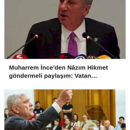
Muharrem İnce'den Nâzım Hikmet
göndermeli paylaşım: Vatan
hainliğine devam ediyor hâlâ