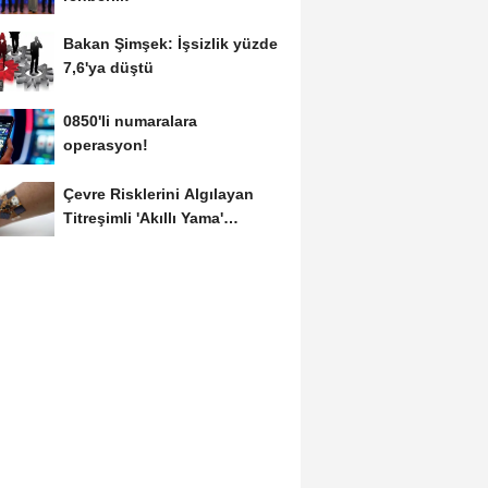
Bakan Şimşek: İşsizlik yüzde
7,6'ya düştü
0850'li numaralara
operasyon!
Çevre Risklerini Algılayan
Titreşimli 'Akıllı Yama'
Geliştirildi