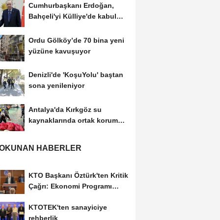
Cumhurbaşkanı Erdoğan,
Bahçeli'yi Külliye'de kabul
etti
Ordu Gölköy’de 70 bina yeni
yüzüne kavuşuyor
Denizli'de 'KoşuYolu' baştan
sona yenileniyor
Antalya'da Kırkgöz su
kaynaklarında ortak koruma
seferberliği
 OKUNAN HABERLER
KTO Başkanı Öztürk'ten Kritik
Çağrı: Ekonomi Programı
Özel Sektörün...
KTOTEK'ten sanayiciye
rehberlik