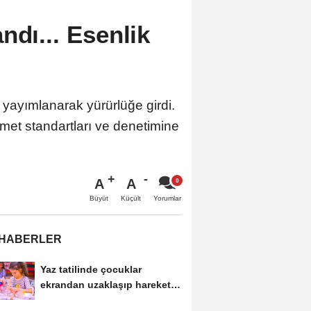
ndı... Esenlik
 yayımlanarak yürürlüğe girdi.
zmet standartları ve denetimine
A
A
Büyüt
Küçült
Yorumlar
 HABERLER
Yaz tatilinde çocuklar
ekrandan uzaklaşıp hareketle
buluşuyor