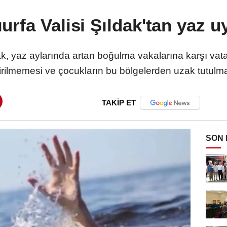
urfa Valisi Şıldak'tan yaz u
ak, yaz aylarında artan boğulma vakalarına karşı vatan
girilmemesi ve çocukların bu bölgelerden uzak tutulm
TAKİP ET
SON