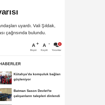
yarısı
daşları uyardı. Vali Şıldak,
ası çağrısında bulundu.
A
A
Büyüt
Küçült
Yorumlar
 HABERLER
Kütahya’da komşuluk bağları
güçleniyor
Batman Sason Devlet'te
çalışanların talepleri dinlendi