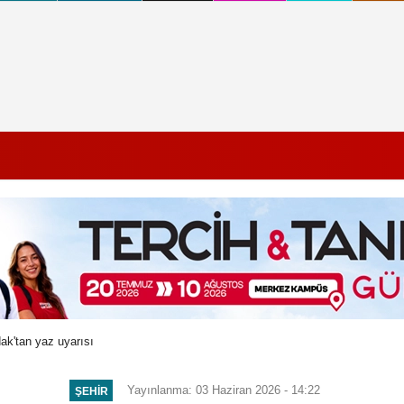
dak'tan yaz uyarısı
Yayınlanma: 03 Haziran 2026 - 14:22
ŞEHIR