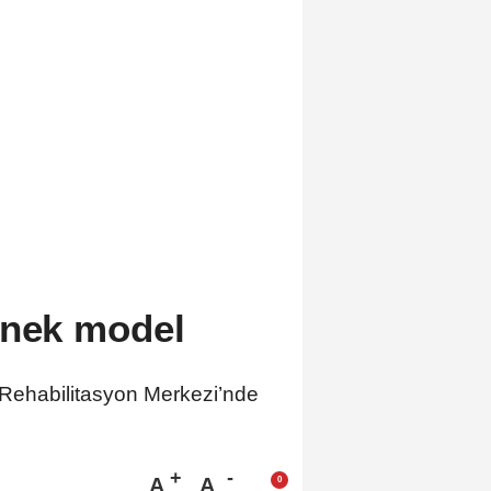
rnek model
 Rehabilitasyon Merkezi’nde
A
A