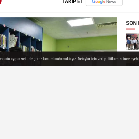
TAKİP ET
SON
evzuata uygun şekilde çerez konumlandırmaktayız. Detaylar için veri politikamızı inceleyebili