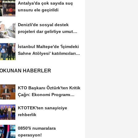
Antalya'da çok sayıda suç
unsuru ele geçirildi
Denizli'de sosyal destek
projeleri dar gelirliye umut
oluyor
İstanbul Maltepe'de 'İçimdeki
Sahne Atölyesi' katılımcıları
belgelerini...
 OKUNAN HABERLER
KTO Başkanı Öztürk'ten Kritik
Çağrı: Ekonomi Programı
Özel Sektörün...
KTOTEK'ten sanayiciye
rehberlik
0850'li numaralara
operasyon!