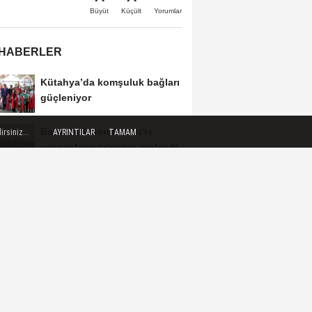
Büyüt
Küçült
Yorumlar
 HABERLER
Kütahya’da komşuluk bağları
güçleniyor
Batman Sason Devlet'te
rsiniz...
AYRINTILAR
TAMAM
çalışanların talepleri dinlendi
Antalya'da çok sayıda suç
unsuru ele geçirildi
Denizli'de sosyal destek
projeleri dar gelirliye umut
oluyor
İstanbul Maltepe'de 'İçimdeki
Sahne Atölyesi' katılımcıları
belgelerini...