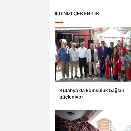
İLGINIZI ÇEKEBILIR
Kütahya’da komşuluk bağları
güçleniyor