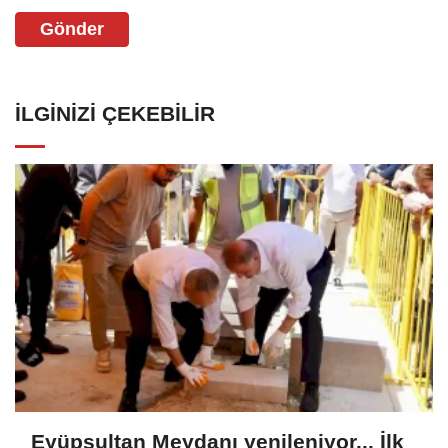
Gönder
İLGINIZI ÇEKEBILIR
Eyüpsultan Meydanı yenileniyor... İlk