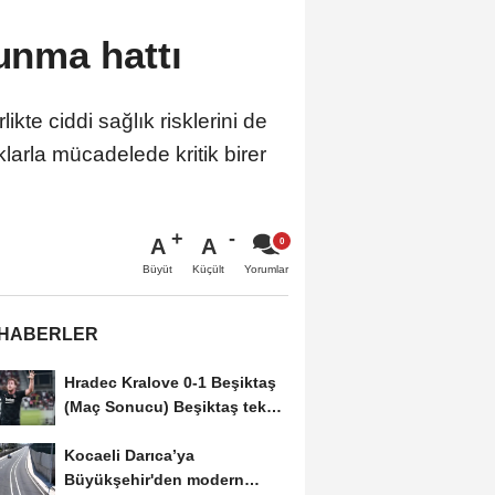
vunma hattı
kte ciddi sağlık risklerini de
larla mücadelede kritik birer
A
A
Büyüt
Küçült
Yorumlar
 HABERLER
Hradec Kralove 0-1 Beşiktaş
(Maç Sonucu) Beşiktaş tek
golle avantajı...
Kocaeli Darıca’ya
Büyükşehir'den modern