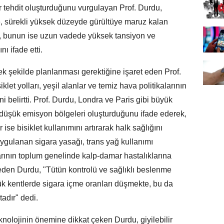
 bir tehdit oluşturduğunu vurgulayan Prof. Durdu,
e, sürekli yüksek düzeyde gürültüye maruz kalan
ını, bunun ise uzun vadede yüksek tansiyon ve
nı ifade etti.
ek şekilde planlanması gerektiğine işaret eden Prof.
klet yolları, yeşil alanlar ve temiz hava politikalarının
ni belirtti. Prof. Durdu, Londra ve Paris gibi büyük
çin düşük emisyon bölgeleri oluşturduğunu ifade ederek,
se bisiklet kullanımını artırarak halk sağlığını
uygulanan sigara yasağı, trans yağ kullanımı
alarının toplum genelinde kalp-damar hastalıklarına
deden Durdu, "Tütün kontrolü ve sağlıklı beslenme
ük kentlerde sigara içme oranları düşmekte, bu da
adır" dedi.
nolojinin önemine dikkat çeken Durdu, giyilebilir