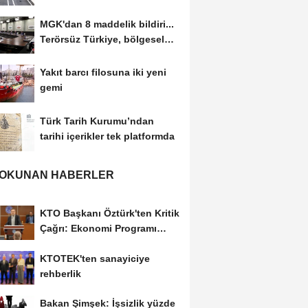
ulaşım yatırımı
MGK'dan 8 maddelik bildiri...
Terörsüz Türkiye, bölgesel
güvenlik...
Yakıt barcı filosuna iki yeni
gemi
Türk Tarih Kurumu’ndan
tarihi içerikler tek platformda
 OKUNAN HABERLER
KTO Başkanı Öztürk'ten Kritik
Çağrı: Ekonomi Programı
Özel Sektörün...
KTOTEK'ten sanayiciye
rehberlik
Bakan Şimşek: İşsizlik yüzde