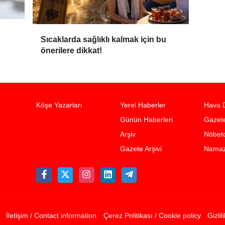
Sıcaklarda sağlıklı kalmak için bu
önerilere dikkat!
Köşe Yazarları
Yerel Haberler
Hava 
Günün Haberleri
Gazete
Arşiv
Nöbetc
Gazete Arşivi
Namaz 
İletişim / Contact information
Çerez Politikası / Cookie policy
Gizlil