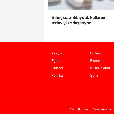
Bilinçsiz antibiyotik kullanımı
tedaviyi zorlaştırıyor
Asayiş
E-Dergi
Eğitim
Ekonomi
Güncel
Kültür-Sanat
Politika
Şehir
Rss
Künye / Company Tag