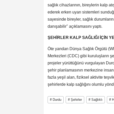
sağlık cihazlarının, bireylerin kalp atış
ederek erken uyarı sistemleri sunduğu
sayesinde bireyler, sağlık durumlarını
danışabilir" açıklamasını yaptı.
ŞEHİRLER KALP SAĞLIĞI İÇİN 
Öte yandan Dünya Sağlık Örgütü (WH
Merkezleri (CDC) gibi kuruluşların şeh
projeler yürüttüğünü vurgulayan Durd
şehir planlamasının merkezine insan s
fazla yeşil alan, fiziksel aktivite teşvi
şehirlerde kalp sağlığını olumlu yönd
# Durdu
# Şehirler
# Sağlıklı
# H