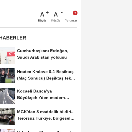
A
A
Büyüt
Küçült
Yorumlar
 HABERLER
Cumhurbaşkanı Erdoğan,
Suudi Arabistan yolcusu
Hradec Kralove 0-1 Beşiktaş
(Maç Sonucu) Beşiktaş tek
golle avantajı...
Kocaeli Darıca’ya
Büyükşehir'den modern
ulaşım yatırımı
MGK'dan 8 maddelik bildiri...
Terörsüz Türkiye, bölgesel
güvenlik...