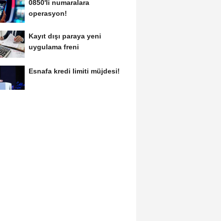
0850'li numaralara
operasyon!
Kayıt dışı paraya yeni
uygulama freni
Esnafa kredi limiti müjdesi!