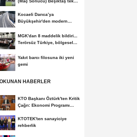
(Maç Sonucu) Beşiktaş tek
golle avantajı...
Kocaeli Darıca’ya
Büyükşehir'den modern
ulaşım yatırımı
MGK'dan 8 maddelik bildiri...
Terörsüz Türkiye, bölgesel
güvenlik...
Yakıt barcı filosuna iki yeni
gemi
 OKUNAN HABERLER
KTO Başkanı Öztürk'ten Kritik
Çağrı: Ekonomi Programı
Özel Sektörün...
KTOTEK'ten sanayiciye
rehberlik