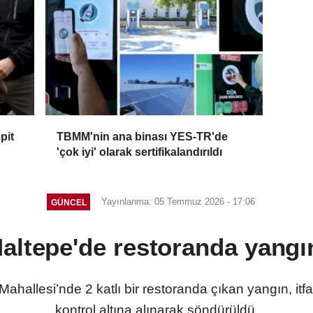
pit
TBMM'nin ana binası YES-TR'de
'çok iyi' olarak sertifikalandırıldı
Yayınlanma: 05 Temmuz 2026 - 17:06
GÜNCEL
altepe'de restoranda yangı
hallesi’nde 2 katlı bir restoranda çıkan yangın, itf
kontrol altına alınarak söndürüldü.