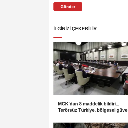
Gönder
İLGINIZI ÇEKEBILIR
MGK'dan 8 maddelik bildiri...
Terörsüz Türkiye, bölgesel güve
ve Gazze mesajı