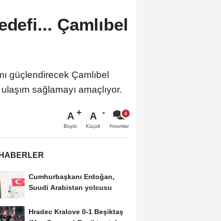
edefi... Çamlıbel
ımı güçlendirecek Çamlıbel
lu ulaşım sağlamayı amaçlıyor.
A
A
Büyüt
Küçült
Yorumlar
 HABERLER
Cumhurbaşkanı Erdoğan,
Suudi Arabistan yolcusu
Hradec Kralove 0-1 Beşiktaş