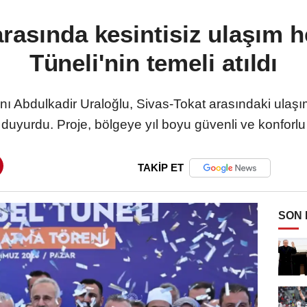
arasında kesintisiz ulaşım h
Tüneli'nin temeli atıldı
nı Abdulkadir Uraloğlu, Sivas-Tokat arasındaki ulaş
nı duyurdu. Proje, bölgeye yıl boyu güvenli ve konfor
TAKİP ET
SON