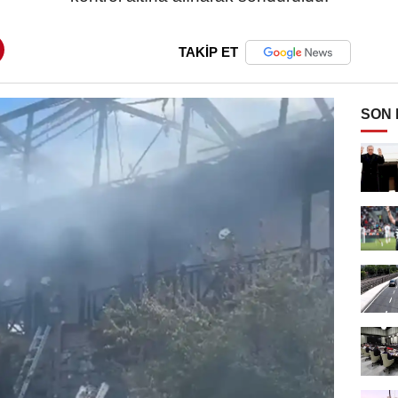
TAKİP ET
SON