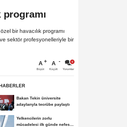
k programı
özel bir havacılık programı
e sektör profesyonelleriyle bir
A
A
Büyüt
Küçült
Yorumlar
 HABERLER
Bakan Tekin üniversite
adaylarıyla tecrübe paylaştı
Yelkencilerin zorlu
mücadelesi ilk günde nefes