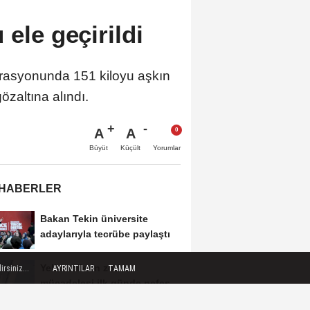
ele geçirildi
perasyonunda 151 kiloyu aşkın
özaltına alındı.
A
A
Büyüt
Küçült
Yorumlar
 HABERLER
Bakan Tekin üniversite
adaylarıyla tecrübe paylaştı
Yelkencilerin zorlu
rsiniz...
AYRINTILAR
TAMAM
mücadelesi ilk günde nefes
kesti