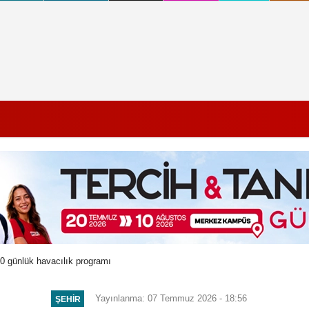
0 günlük havacılık programı
Yayınlanma: 07 Temmuz 2026 - 18:56
ŞEHIR