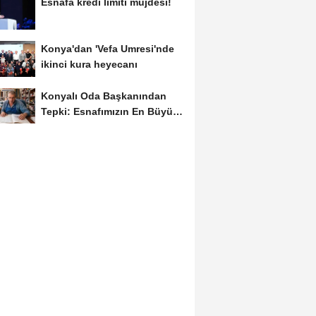
Esnafa kredi limiti müjdesi!
Konya'dan 'Vefa Umresi'nde
ikinci kura heyecanı
Konyalı Oda Başkanından
Tepki: Esnafımızın En Büyük
Sorunu İş...