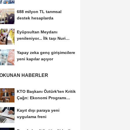
kesti
688 milyon TL tarımsal
destek hesaplarda
Eyüpsultan Meydanı
yenileniyor... İlk taşı Nuri
Aslan koydu
Yapay zeka genç girişimcilere
yeni kapılar açıyor
 OKUNAN HABERLER
KTO Başkanı Öztürk'ten Kritik
Çağrı: Ekonomi Programı
Özel Sektörün...
Kayıt dışı paraya yeni
uygulama freni