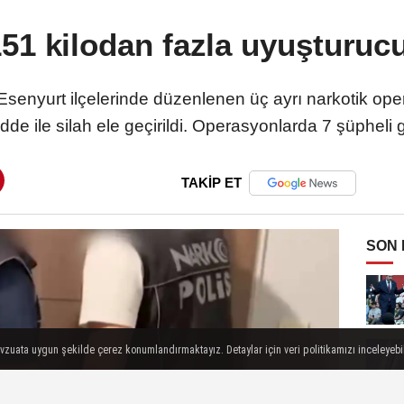
151 kilodan fazla uyuşturucu 
e Esenyurt ilçelerinde düzenlenen üç ayrı narkotik o
e ile silah ele geçirildi. Operasyonlarda 7 şüpheli g
TAKİP ET
SON
evzuata uygun şekilde çerez konumlandırmaktayız. Detaylar için veri politikamızı inceleyebili