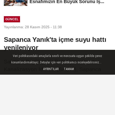
Esnafımızın En Büyük Sorunu İş...
GÜNCEL
Yayınlanma: 28 Kasım 2025 - 11:38
Sapanca Yanık'ta içme suyu hattı
yenileniyor
Veri politikasındaki amaçlarla sınırlı ve mevzuata uygun şekilde çerez
Sakarya Büyükşehir Belediyesi Su ve
konumlandırmaktayız. Detaylar için veri politikamızı inceleyebilirsiniz...
Kanalizasyon İdaresi (SASKİ), Sapanca
AYRINTILAR
TAMAM
Yanık Mahallesi’nde ekonomik ömrünü
dolduran içme suyu hattını, 12 kilometrelik
proje ile yeniliyor.
28 Kasım 2025 - 11:38
GÜNCEL