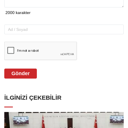
Gönder
İLGINIZI ÇEKEBILIR