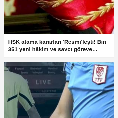
HSK atama kararları 'Resmi'leşti! Bin
351 yeni hâkim ve savcı göreve
başlıyor