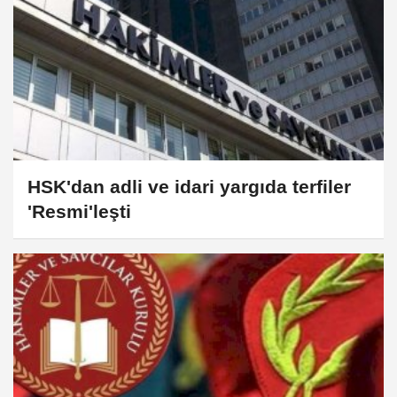
HSK'dan adli ve idari yargıda terfiler
'Resmi'leşti