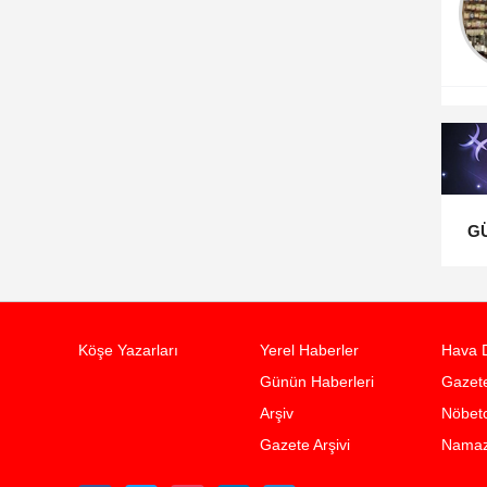
Psikoterapi nedir? Ne
değildir?
G
Köşe Yazarları
Yerel Haberler
Hava 
Günün Haberleri
Gazete
Arşiv
Nöbetc
Gazete Arşivi
Namaz 