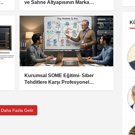
ve Sahne Altyapısının Marka
Algısına Etkisi
K
Doç.Dr. Mustafa
Turgut
YILDIZGÖREN
Hastalara Adres
Şaşırtan Ağrılar Ve
Kurumsal SOME Eğitimi- Siber
Somatizasyon
Tehditlere Karşı Profesyonel
Bozukluğu
Müdahale Kapasitesi
İrem PEKÇAK
Dualar neden cevapsız
kalır?
Daha Fazla Getir
Psikolog Derya Çiçek