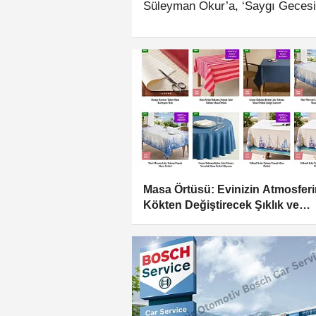
Süleyman Okur’a, ‘Saygı Gecesi’
programda Süleyman Okur, Bulga
çıkan hatıralarını izleyicilere anla
Masa Örtüsü: Evinizin Atmosferi
Kökten Değiştirecek Şıklık ve
Fonksiyon