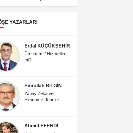
ÖŞE YAZARLARI
Erdal KÜÇÜKŞEHİR
Doç.Dr.
Turgut
Üretim mi? Hizmetler
YILDIZ
mi?
Hastalar
Şaşırtan 
Somatiza
Bozukluğ
Emrullah BİLGİN
İrem P
Yapay Zeka ve
Dualar n
Ekonomik Teoriler
kalır?
Ahmet EFENDİ
Psikolo