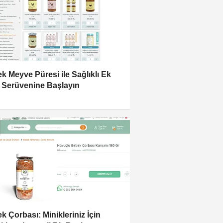
k Meyve Püresi ile Sağlıklı Ek
 Serüvenine Başlayın
k Çorbası: Minikleriniz İçin