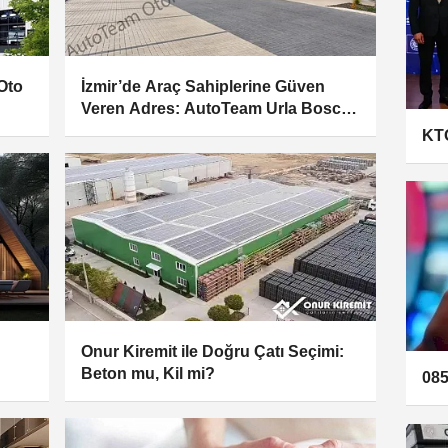
 Oto
İzmir’de Araç Sahiplerine Güven
Veren Adres: AutoTeam Urla Bosch
Car Service
KTO
Onur Kiremit ile Doğru Çatı Seçimi:
Beton mu, Kil mi?
085