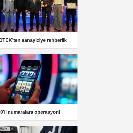
TEK'ten sanayiciye rehberlik
0'li numaralara operasyon!