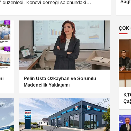
Sağl
 düzenledi. Konevi derneği salonundaki
ristan’da başlayan hayat yolculuğundan öne
ttı.
ÇOK
ni
Pelin Usta Özkayhan ve Sorumlu
Madencilik Yaklaşımı
KTO
Çağ
Sek