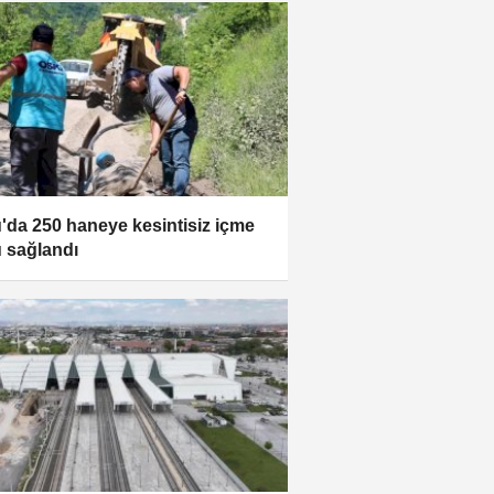
'da 250 haneye kesintisiz içme
 sağlandı