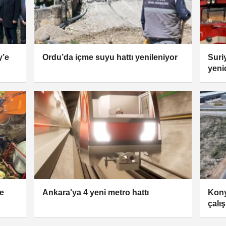
y’e
Ordu’da içme suyu hattı yenileniyor
Suri
yeni
e
Ankara'ya 4 yeni metro hattı
Kon
çalı