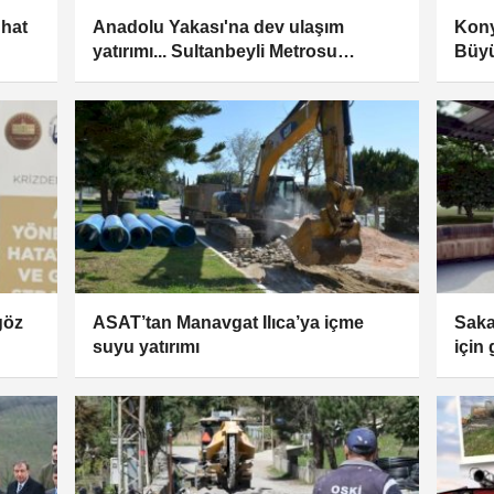
 hat
Anadolu Yakası'na dev ulaşım
Kony
yatırımı... Sultanbeyli Metrosu
Büyü
hizmete açıldı
göz
ASAT’tan Manavgat Ilıca’ya içme
Saka
suyu yatırımı
için