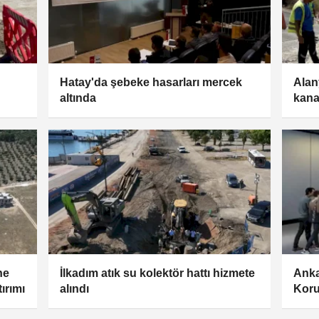
Hatay'da şebeke hasarları mercek
Alan
altında
kana
ne
İlkadım atık su kolektör hattı hizmete
Anka
ırımı
alındı
Koru
say