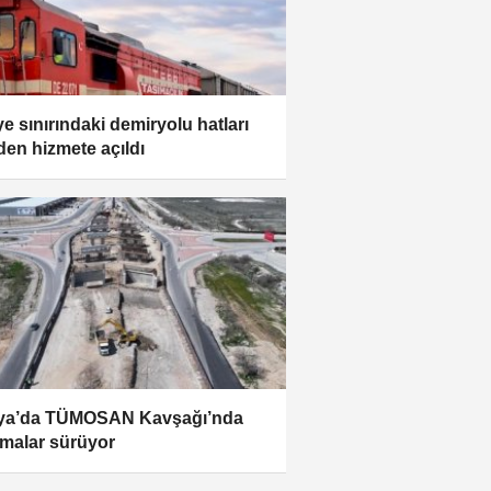
ye sınırındaki demiryolu hatları
den hizmete açıldı
ya’da TÜMOSAN Kavşağı’nda
şmalar sürüyor