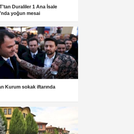
'tan Duraliler 1 Ana İsale
ı'nda yoğun mesai
n Kurum sokak iftarında