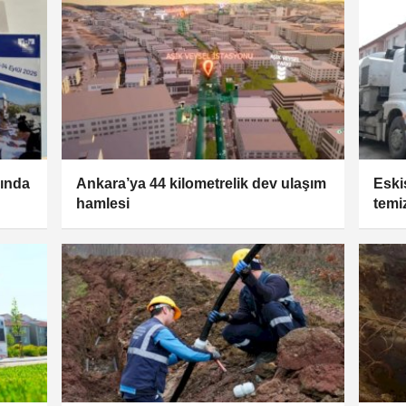
sında
Ankara’ya 44 kilometrelik dev ulaşım
Eski
hamlesi
temi